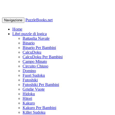
PuzzleBooks.net
Navigazione
Home
Libri puzzle di logica
Battaglia Navale
Binario
Binario Per Bambini
CalcuDoku
CalcuDoku Per Bambini
Campo Minato
Circuito Chiuso
Domino
Fuori Sudoku
Futoshiki
Futoshiki Per Bambini
Griglie Vuote
Hidoku
Hitori
Kakuro
Kakuro Per Bambini
Killer Sudoku