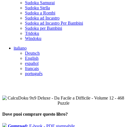
Sudoku Samurai
Sudoku Stella
Sudoku a Rombi
Sudoku ad Incastro
Sudoku ad Incastro Per Bambini
Sudoku per Bambini
Tridoku
Windoku
italiano
Deutsch
English
español
français
português
Dove puoi comprare questo libro?
Gumroad:
E-book - PDF stampabile