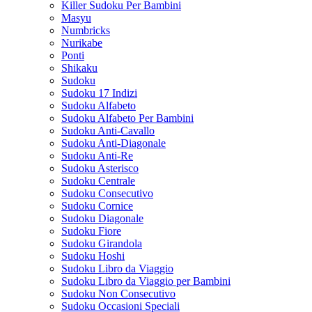
Killer Sudoku Per Bambini
Masyu
Numbricks
Nurikabe
Ponti
Shikaku
Sudoku
Sudoku 17 Indizi
Sudoku Alfabeto
Sudoku Alfabeto Per Bambini
Sudoku Anti-Cavallo
Sudoku Anti-Diagonale
Sudoku Anti-Re
Sudoku Asterisco
Sudoku Centrale
Sudoku Consecutivo
Sudoku Cornice
Sudoku Diagonale
Sudoku Fiore
Sudoku Girandola
Sudoku Hoshi
Sudoku Libro da Viaggio
Sudoku Libro da Viaggio per Bambini
Sudoku Non Consecutivo
Sudoku Occasioni Speciali