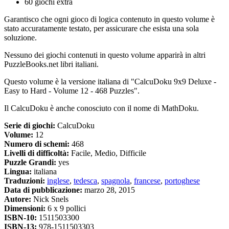
60 giochi extra
Garantisco che ogni gioco di logica contenuto in questo volume è
stato accuratamente testato, per assicurare che esista una sola
soluzione.
Nessuno dei giochi contenuti in questo volume apparirà in altri
PuzzleBooks.net libri italiani.
Questo volume è la versione italiana di "CalcuDoku 9x9 Deluxe -
Easy to Hard - Volume 12 - 468 Puzzles".
Il CalcuDoku è anche conosciuto con il nome di MathDoku.
Serie di giochi:
CalcuDoku
Volume:
12
Numero di schemi:
468
Livelli di difficoltà:
Facile, Medio, Difficile
Puzzle Grandi:
yes
Lingua:
italiana
Traduzioni:
inglese
,
tedesca
,
spagnola
,
francese
,
portoghese
Data di pubblicazione:
marzo 28, 2015
Autore:
Nick Snels
Dimensioni:
6 x 9 pollici
ISBN-10:
1511503300
ISBN-13:
978-1511503303