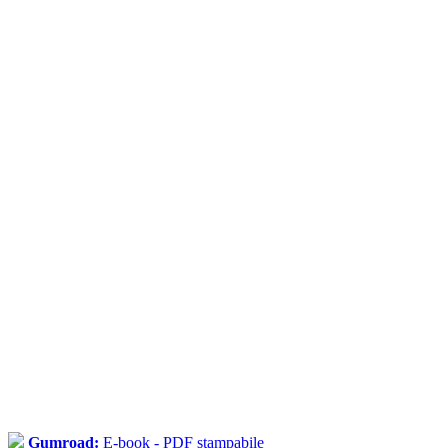
Gumroad:
E-book - PDF stampabile