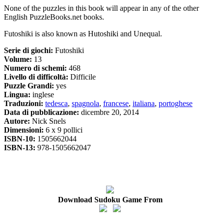
None of the puzzles in this book will appear in any of the other
English PuzzleBooks.net books.
Futoshiki is also known as Hutoshiki and Unequal.
Serie di giochi:
Futoshiki
Volume:
13
Numero di schemi:
468
Livello di difficoltà:
Difficile
Puzzle Grandi:
yes
Lingua:
inglese
Traduzioni:
tedesca
,
spagnola
,
francese
,
italiana
,
portoghese
Data di pubblicazione:
dicembre 20, 2014
Autore:
Nick Snels
Dimensioni:
6 x 9 pollici
ISBN-10:
1505662044
ISBN-13:
978-1505662047
Download Sudoku Game From