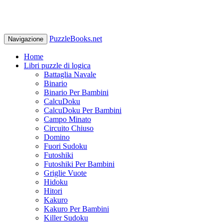
PuzzleBooks.net
Navigazione
Home
Libri puzzle di logica
Battaglia Navale
Binario
Binario Per Bambini
CalcuDoku
CalcuDoku Per Bambini
Campo Minato
Circuito Chiuso
Domino
Fuori Sudoku
Futoshiki
Futoshiki Per Bambini
Griglie Vuote
Hidoku
Hitori
Kakuro
Kakuro Per Bambini
Killer Sudoku