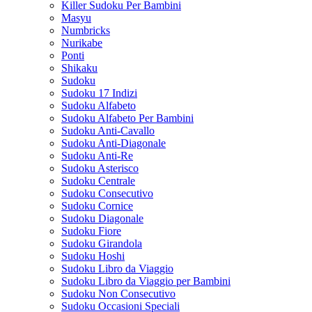
Killer Sudoku Per Bambini
Masyu
Numbricks
Nurikabe
Ponti
Shikaku
Sudoku
Sudoku 17 Indizi
Sudoku Alfabeto
Sudoku Alfabeto Per Bambini
Sudoku Anti-Cavallo
Sudoku Anti-Diagonale
Sudoku Anti-Re
Sudoku Asterisco
Sudoku Centrale
Sudoku Consecutivo
Sudoku Cornice
Sudoku Diagonale
Sudoku Fiore
Sudoku Girandola
Sudoku Hoshi
Sudoku Libro da Viaggio
Sudoku Libro da Viaggio per Bambini
Sudoku Non Consecutivo
Sudoku Occasioni Speciali