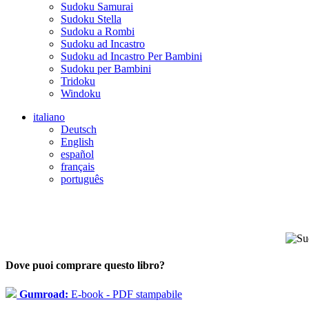
Sudoku Samurai
Sudoku Stella
Sudoku a Rombi
Sudoku ad Incastro
Sudoku ad Incastro Per Bambini
Sudoku per Bambini
Tridoku
Windoku
italiano
Deutsch
English
español
français
português
Dove puoi comprare questo libro?
Gumroad:
E-book - PDF stampabile