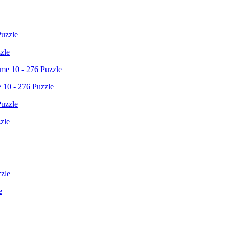
zle
 10 - 276 Puzzle
zle
e