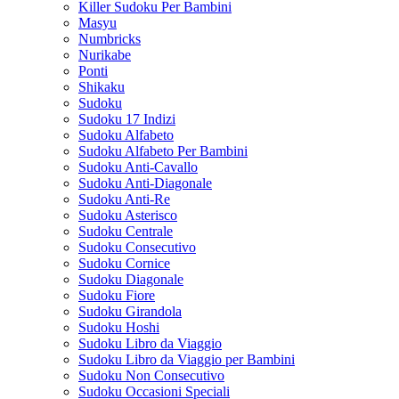
Killer Sudoku Per Bambini
Masyu
Numbricks
Nurikabe
Ponti
Shikaku
Sudoku
Sudoku 17 Indizi
Sudoku Alfabeto
Sudoku Alfabeto Per Bambini
Sudoku Anti-Cavallo
Sudoku Anti-Diagonale
Sudoku Anti-Re
Sudoku Asterisco
Sudoku Centrale
Sudoku Consecutivo
Sudoku Cornice
Sudoku Diagonale
Sudoku Fiore
Sudoku Girandola
Sudoku Hoshi
Sudoku Libro da Viaggio
Sudoku Libro da Viaggio per Bambini
Sudoku Non Consecutivo
Sudoku Occasioni Speciali