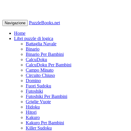
PuzzleBooks.net
Navigazione
Home
Libri puzzle di logica
Battaglia Navale
Binario
Binario Per Bambini
CalcuDoku
CalcuDoku Per Bambini
Campo Minato
Circuito Chiuso
Domino
Fuori Sudoku
Futoshiki
Futoshiki Per Bambini
Griglie Vuote
Hidoku
Hitori
Kakuro
Kakuro Per Bambini
Killer Sudoku