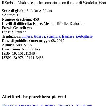
Il Sudoku Alfabeto è anche conosciuto con il nome di Wordoku, Wor
Serie di giochi:
Sudoku Alfabeto
Volume:
11
Numero di schemi:
468
Livelli di difficoltà:
Facile, Medio, Difficile, Diabolico
Puzzle Grandi:
yes
Lingua:
italiana
Traduzioni:
inglese
,
tedesca
,
spagnola
,
francese
,
portoghese
Data di pubblicazione:
maggio 08, 2015
Autore:
Nick Snels
Dimensioni:
6 x 9 pollici
ISBN-10:
1512113484
ISBN-13:
978-1512113488
Altri libri che potrebbero piacerti