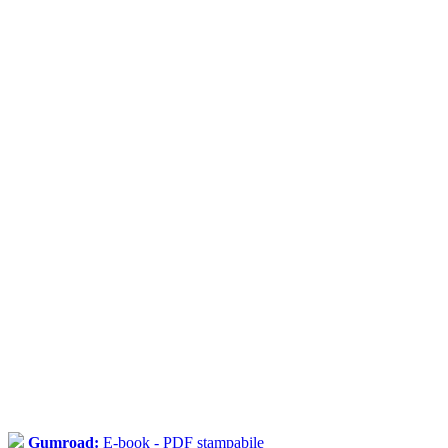
Gumroad:
E-book - PDF stampabile