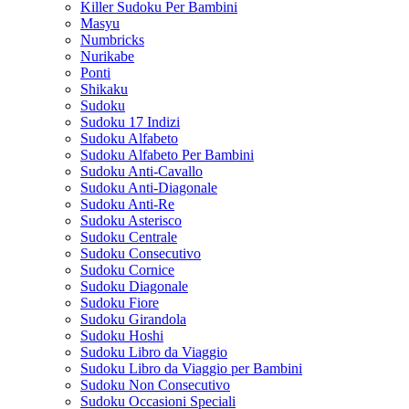
Killer Sudoku Per Bambini
Masyu
Numbricks
Nurikabe
Ponti
Shikaku
Sudoku
Sudoku 17 Indizi
Sudoku Alfabeto
Sudoku Alfabeto Per Bambini
Sudoku Anti-Cavallo
Sudoku Anti-Diagonale
Sudoku Anti-Re
Sudoku Asterisco
Sudoku Centrale
Sudoku Consecutivo
Sudoku Cornice
Sudoku Diagonale
Sudoku Fiore
Sudoku Girandola
Sudoku Hoshi
Sudoku Libro da Viaggio
Sudoku Libro da Viaggio per Bambini
Sudoku Non Consecutivo
Sudoku Occasioni Speciali