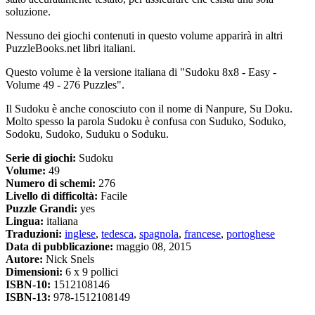
soluzione.
Nessuno dei giochi contenuti in questo volume apparirà in altri
PuzzleBooks.net libri italiani.
Questo volume è la versione italiana di "Sudoku 8x8 - Easy -
Volume 49 - 276 Puzzles".
Il Sudoku è anche conosciuto con il nome di Nanpure, Su Doku.
Molto spesso la parola Sudoku è confusa con Suduko, Soduko,
Sodoku, Sudoko, Suduku o Soduku.
Serie di giochi:
Sudoku
Volume:
49
Numero di schemi:
276
Livello di difficoltà:
Facile
Puzzle Grandi:
yes
Lingua:
italiana
Traduzioni:
inglese
,
tedesca
,
spagnola
,
francese
,
portoghese
Data di pubblicazione:
maggio 08, 2015
Autore:
Nick Snels
Dimensioni:
6 x 9 pollici
ISBN-10:
1512108146
ISBN-13:
978-1512108149