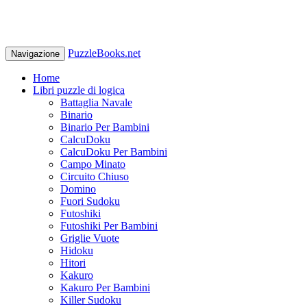
PuzzleBooks.net
Navigazione
Home
Libri puzzle di logica
Battaglia Navale
Binario
Binario Per Bambini
CalcuDoku
CalcuDoku Per Bambini
Campo Minato
Circuito Chiuso
Domino
Fuori Sudoku
Futoshiki
Futoshiki Per Bambini
Griglie Vuote
Hidoku
Hitori
Kakuro
Kakuro Per Bambini
Killer Sudoku