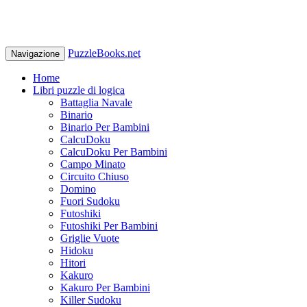
PuzzleBooks.net
Navigazione
Home
Libri puzzle di logica
Battaglia Navale
Binario
Binario Per Bambini
CalcuDoku
CalcuDoku Per Bambini
Campo Minato
Circuito Chiuso
Domino
Fuori Sudoku
Futoshiki
Futoshiki Per Bambini
Griglie Vuote
Hidoku
Hitori
Kakuro
Kakuro Per Bambini
Killer Sudoku