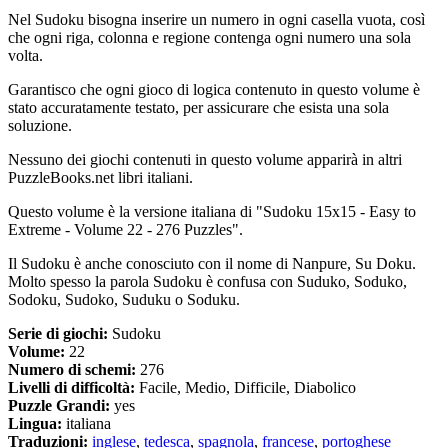
Nel Sudoku bisogna inserire un numero in ogni casella vuota, così
che ogni riga, colonna e regione contenga ogni numero una sola
volta.
Garantisco che ogni gioco di logica contenuto in questo volume è
stato accuratamente testato, per assicurare che esista una sola
soluzione.
Nessuno dei giochi contenuti in questo volume apparirà in altri
PuzzleBooks.net libri italiani.
Questo volume è la versione italiana di "Sudoku 15x15 - Easy to
Extreme - Volume 22 - 276 Puzzles".
Il Sudoku è anche conosciuto con il nome di Nanpure, Su Doku.
Molto spesso la parola Sudoku è confusa con Suduko, Soduko,
Sodoku, Sudoko, Suduku o Soduku.
Serie di giochi:
Sudoku
Volume:
22
Numero di schemi:
276
Livelli di difficoltà:
Facile, Medio, Difficile, Diabolico
Puzzle Grandi:
yes
Lingua:
italiana
Traduzioni:
inglese
,
tedesca
,
spagnola
,
francese
,
portoghese