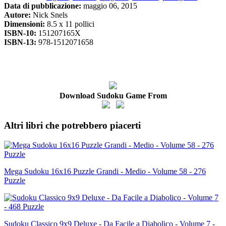
Data di pubblicazione:
maggio 06, 2015
Autore:
Nick Snels
Dimensioni:
8.5 x 11 pollici
ISBN-10:
151207165X
ISBN-13:
978-1512071658
Download Sudoku Game From
Altri libri che potrebbero piacerti
Mega Sudoku 16x16 Puzzle Grandi - Medio - Volume 58 - 276
Puzzle
Sudoku Classico 9x9 Deluxe - Da Facile a Diabolico - Volume 7 -