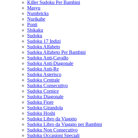
Killer Sudoku Per Bambini
Masyu
Numbricks
Nurikabe
Ponti
Shikaku
Sudoku
Sudoku 17 Indizi
Sudoku Alfabeto
Sudoku Alfabeto Per Bambini
Sudoku Anti-Cavallo
Sudoku Anti-Diagonale
Sudoku Anti-Re
Sudoku Asterisco
Sudoku Centrale
Sudoku Consecutivo
Sudoku Cornice
Sudoku Diagonale
Sudoku Fiore
Sudoku Girandola
Sudoku Hoshi
Sudoku Libro da Viaggio
Sudoku Libro da Viaggio per Bambini
Sudoku Non Consecutivo
Sudoku Occasioni Speciali