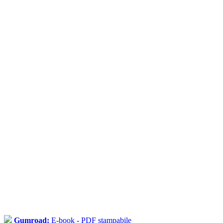
Gumroad:
E-book - PDF stampabile