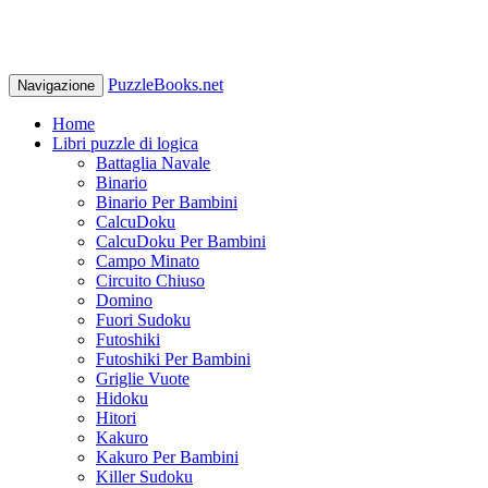
PuzzleBooks.net
Navigazione
Home
Libri puzzle di logica
Battaglia Navale
Binario
Binario Per Bambini
CalcuDoku
CalcuDoku Per Bambini
Campo Minato
Circuito Chiuso
Domino
Fuori Sudoku
Futoshiki
Futoshiki Per Bambini
Griglie Vuote
Hidoku
Hitori
Kakuro
Kakuro Per Bambini
Killer Sudoku