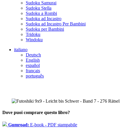
Sudoku Samurai
Sudoku Stella
Sudoku a Rombi
Sudoku ad Incastro
Sudoku ad Incastro Per Bambini
Sudoku per Bambini
Tridoku
Windoku
italiano
Deutsch
English
español
français
português
Dove puoi comprare questo libro?
Gumroad:
E-book - PDF stampabile