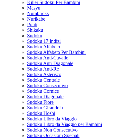
Killer Sudoku Per Bambini
Masyu
Numbricks
Nurikabe
Ponti
Shikaku
Sudoku
Sudoku 17 Indizi
Sudoku Alfabeto
Sudoku Alfabeto Per Bambini
Sudoku Anti-Cavallo
Sudoku Anti-Diagonale
Sudoku Anti-Re
Sudoku Asterisco
Sudoku Centrale
Sudoku Consecutivo
Sudoku Cornice
Sudoku Diagonale
Sudoku Fiore
Sudoku Girandola
Sudoku Hoshi
Sudoku Libro da Viaggio
Sudoku Libro da Viaggio per Bambini
Sudoku Non Consecutivo
Sudoku Occasioni Speciali