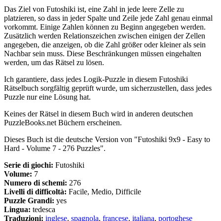
Das Ziel von Futoshiki ist, eine Zahl in jede leere Zelle zu
platzieren, so dass in jeder Spalte und Zeile jede Zahl genau einmal
vorkommt. Einige Zahlen können zu Beginn angegeben werden.
Zusätzlich werden Relationszeichen zwischen einigen der Zellen
angegeben, die anzeigen, ob die Zahl größer oder kleiner als sein
Nachbar sein muss. Diese Beschränkungen müssen eingehalten
werden, um das Rätsel zu lösen.
Ich garantiere, dass jedes Logik-Puzzle in diesem Futoshiki
Rätselbuch sorgfältig geprüft wurde, um sicherzustellen, dass jedes
Puzzle nur eine Lösung hat.
Keines der Rätsel in diesem Buch wird in anderen deutschen
PuzzleBooks.net Büchern erscheinen.
Dieses Buch ist die deutsche Version von "Futoshiki 9x9 - Easy to
Hard - Volume 7 - 276 Puzzles".
Serie di giochi:
Futoshiki
Volume:
7
Numero di schemi:
276
Livelli di difficoltà:
Facile, Medio, Difficile
Puzzle Grandi:
yes
Lingua:
tedesca
Traduzioni:
inglese
,
spagnola
,
francese
,
italiana
,
portoghese