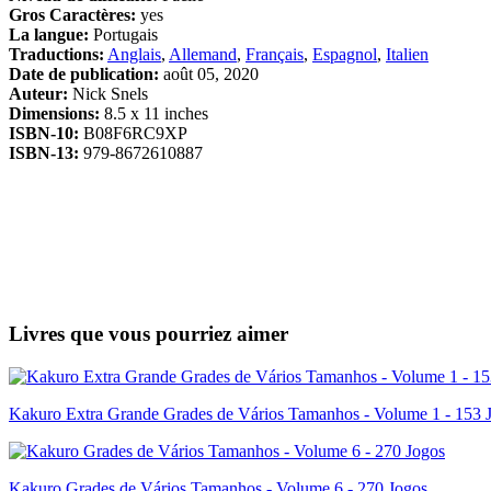
Gros Caractères:
yes
La langue:
Portugais
Traductions:
Anglais
,
Allemand
,
Français
,
Espagnol
,
Italien
Date de publication:
août 05, 2020
Auteur:
Nick Snels
Dimensions:
8.5 x 11 inches
ISBN-10:
B08F6RC9XP
ISBN-13:
979-8672610887
Livres que vous pourriez aimer
Kakuro Extra Grande Grades de Vários Tamanhos - Volume 1 - 153 
Kakuro Grades de Vários Tamanhos - Volume 6 - 270 Jogos