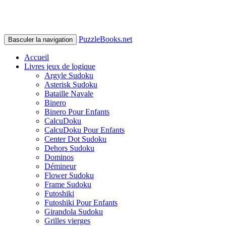
PuzzleBooks.net
Basculer la navigation
Accueil
Livres jeux de logique
Argyle Sudoku
Asterisk Sudoku
Bataille Navale
Binero
Binero Pour Enfants
CalcuDoku
CalcuDoku Pour Enfants
Center Dot Sudoku
Dehors Sudoku
Dominos
Démineur
Flower Sudoku
Frame Sudoku
Futoshiki
Futoshiki Pour Enfants
Girandola Sudoku
Grilles vierges