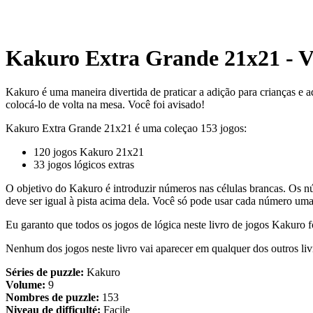
Kakuro Extra Grande 21x21 - V
Kakuro é uma maneira divertida de praticar a adição para crianças e a
colocá-lo de volta na mesa. Você foi avisado!
Kakuro Extra Grande 21x21 é uma coleçao 153 jogos:
120 jogos Kakuro 21x21
33 jogos lógicos extras
O objetivo do Kakuro é introduzir números nas células brancas. Os nú
deve ser igual à pista acima dela. Você só pode usar cada número uma
Eu garanto que todos os jogos de lógica neste livro de jogos Kakuro
Nenhum dos jogos neste livro vai aparecer em qualquer dos outros li
Séries de puzzle:
Kakuro
Volume:
9
Nombres de puzzle:
153
Niveau de difficulté:
Facile