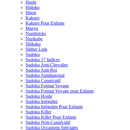
Hashi
Hidoku
Hitori
Kakuro
Kakuro Pour Enfants
Masyu
Numbricks
Nurikabe
Shikaku
Slither Link
Sudoku
Sudoku 17 Indices
Sudoku Anti-Chevalier
Sudoku Anti-Roi
Sudoku Antidiagonal
Sudoku Consécutif
Sudoku Format Voyage
Sudoku Format Voyage pour Enfants
Sudoku Hoshi
Sudoku Irrégulier
Sudoku Irrégulier Pour Enfants
Sudoku Killer
Sudoku Killer Pour Enfants
Sudoku Non-Consécutif
Sudoku Occasions Spéciales