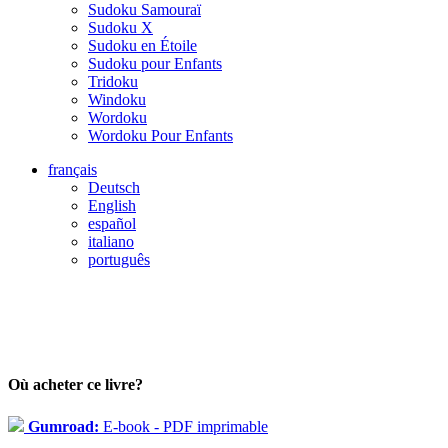
Sudoku Samouraï
Sudoku X
Sudoku en Étoile
Sudoku pour Enfants
Tridoku
Windoku
Wordoku
Wordoku Pour Enfants
français
Deutsch
English
español
italiano
português
Où acheter ce livre?
Gumroad:
E-book - PDF imprimable