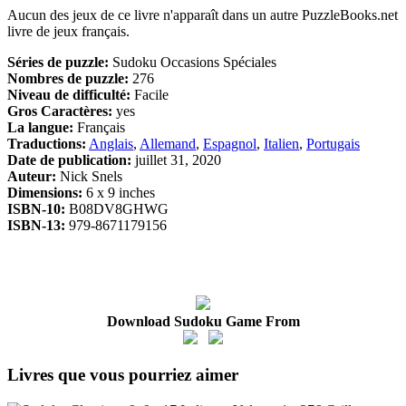
Aucun des jeux de ce livre n'apparaît dans un autre PuzzleBooks.net
livre de jeux français.
Séries de puzzle:
Sudoku Occasions Spéciales
Nombres de puzzle:
276
Niveau de difficulté:
Facile
Gros Caractères:
yes
La langue:
Français
Traductions:
Anglais
,
Allemand
,
Espagnol
,
Italien
,
Portugais
Date de publication:
juillet 31, 2020
Auteur:
Nick Snels
Dimensions:
6 x 9 inches
ISBN-10:
B08DV8GHWG
ISBN-13:
979-8671179156
Download Sudoku Game From
Livres que vous pourriez aimer