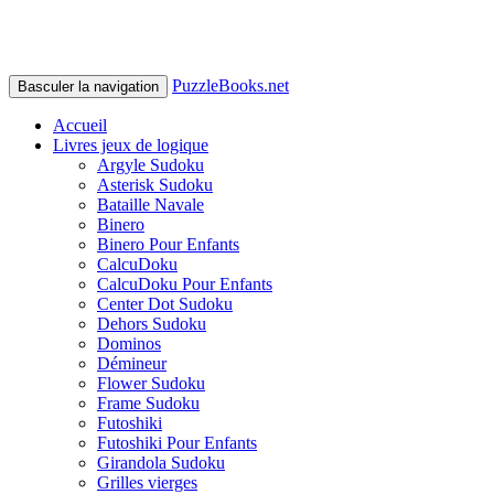
PuzzleBooks.net
Basculer la navigation
Accueil
Livres jeux de logique
Argyle Sudoku
Asterisk Sudoku
Bataille Navale
Binero
Binero Pour Enfants
CalcuDoku
CalcuDoku Pour Enfants
Center Dot Sudoku
Dehors Sudoku
Dominos
Démineur
Flower Sudoku
Frame Sudoku
Futoshiki
Futoshiki Pour Enfants
Girandola Sudoku
Grilles vierges