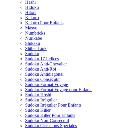
Hashi
Hidoku
Hitori
Kakuro
Kakuro Pour Enfants
Masyu
Numbricks
Nurikabe
Shikaku
Slither Link
Sudoku
Sudoku 17 Indices
Sudoku Anti-Chevalier
Sudoku Anti-Roi
Sudoku Antidiagonal
Sudoku Consécutif
Sudoku Format Voyage
Sudoku Format Voyage pour Enfants
Sudoku Hoshi
Sudoku Irrégulier
Sudoku Irrégulier Pour Enfants
Sudoku Killer
Sudoku Killer Pour Enfants
Sudoku Non-Consécutif
Sudoku Occasions Spéciales