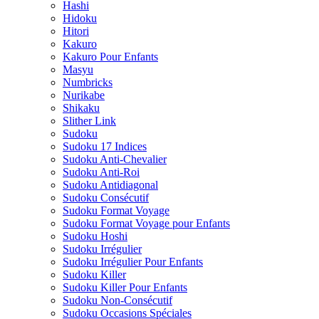
Hashi
Hidoku
Hitori
Kakuro
Kakuro Pour Enfants
Masyu
Numbricks
Nurikabe
Shikaku
Slither Link
Sudoku
Sudoku 17 Indices
Sudoku Anti-Chevalier
Sudoku Anti-Roi
Sudoku Antidiagonal
Sudoku Consécutif
Sudoku Format Voyage
Sudoku Format Voyage pour Enfants
Sudoku Hoshi
Sudoku Irrégulier
Sudoku Irrégulier Pour Enfants
Sudoku Killer
Sudoku Killer Pour Enfants
Sudoku Non-Consécutif
Sudoku Occasions Spéciales