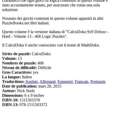
Garantisco che ogni gioco di logica contenuto in questo volume è
stato accuratamente testato, per assicurare che esista una sola
soluzione.
Nessuno dei giochi contenuti in questo volume apparirà in altri
PuzzleBooks.net libri italiani.
Questo volume è la versione italiana di "CalcuDoku 9x9 Deluxe -
Hard - Volume 13 - 468 Logic Puzzles".
Il CalcuDoku è anche conosciuto con il nome di MathDoku.
Séries de puzzle:
CalcuDoku
Volume:
13
Nombres de puzzle:
468
Niveau de difficulté:
Difficile
Gros Caractères:
yes
La langue:
Italien
Traductions:
Anglais
,
Allemand
,
Espagnol
,
Français
,
Portugais
Date de publication:
mars 28, 2015
Auteur:
Nick Snels
Dimensions:
6 x 9 inches
ISBN-10:
1511503378
ISBN-13:
978-1511503372