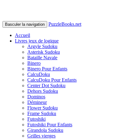
PuzzleBooks.net
Basculer la navigation
Accueil
Livres jeux de logique
Argyle Sudoku
Asterisk Sudoku
Bataille Navale
Binero
Binero Pour Enfants
CalcuDoku
CalcuDoku Pour Enfants
Center Dot Sudoku
Dehors Sudoku
Dominos
Démineur
Flower Sudoku
Frame Sudoku
Futoshiki
Futoshiki Pour Enfants
Girandola Sudoku
Grilles vierges