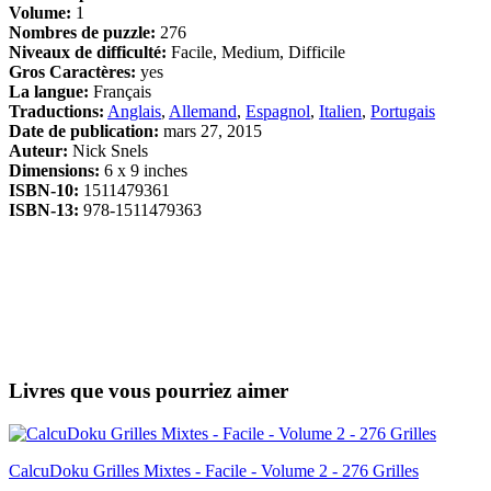
Volume:
1
Nombres de puzzle:
276
Niveaux de difficulté:
Facile, Medium, Difficile
Gros Caractères:
yes
La langue:
Français
Traductions:
Anglais
,
Allemand
,
Espagnol
,
Italien
,
Portugais
Date de publication:
mars 27, 2015
Auteur:
Nick Snels
Dimensions:
6 x 9 inches
ISBN-10:
1511479361
ISBN-13:
978-1511479363
Livres que vous pourriez aimer
CalcuDoku Grilles Mixtes - Facile - Volume 2 - 276 Grilles