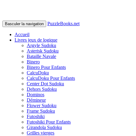
PuzzleBooks.net
Basculer la navigation
Accueil
Livres jeux de logique
Argyle Sudoku
Asterisk Sudoku
Bataille Navale
Binero
Binero Pour Enfants
CalcuDoku
CalcuDoku Pour Enfants
Center Dot Sudoku
Dehors Sudoku
Dominos
Démineur
Flower Sudoku
Frame Sudoku
Futoshiki
Futoshiki Pour Enfants
Girandola Sudoku
Grilles vierges