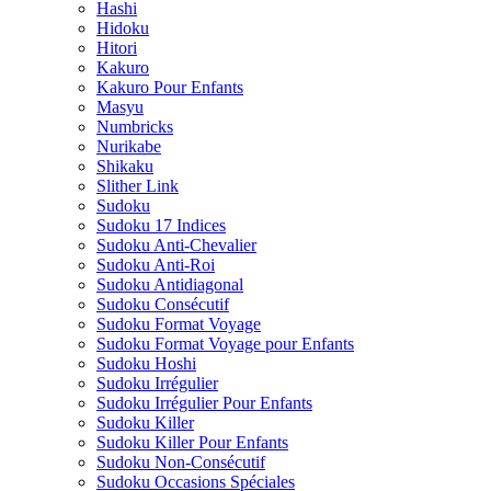
Hashi
Hidoku
Hitori
Kakuro
Kakuro Pour Enfants
Masyu
Numbricks
Nurikabe
Shikaku
Slither Link
Sudoku
Sudoku 17 Indices
Sudoku Anti-Chevalier
Sudoku Anti-Roi
Sudoku Antidiagonal
Sudoku Consécutif
Sudoku Format Voyage
Sudoku Format Voyage pour Enfants
Sudoku Hoshi
Sudoku Irrégulier
Sudoku Irrégulier Pour Enfants
Sudoku Killer
Sudoku Killer Pour Enfants
Sudoku Non-Consécutif
Sudoku Occasions Spéciales