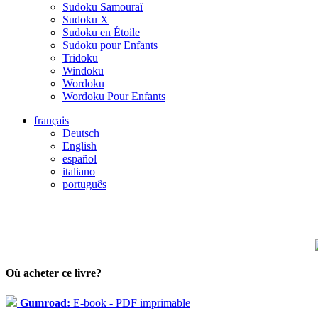
Sudoku Samouraï
Sudoku X
Sudoku en Étoile
Sudoku pour Enfants
Tridoku
Windoku
Wordoku
Wordoku Pour Enfants
français
Deutsch
English
español
italiano
português
Où acheter ce livre?
Gumroad:
E-book - PDF imprimable