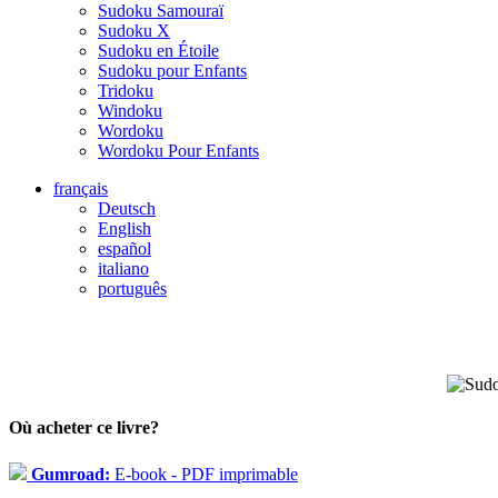
Sudoku Samouraï
Sudoku X
Sudoku en Étoile
Sudoku pour Enfants
Tridoku
Windoku
Wordoku
Wordoku Pour Enfants
français
Deutsch
English
español
italiano
português
Où acheter ce livre?
Gumroad:
E-book - PDF imprimable