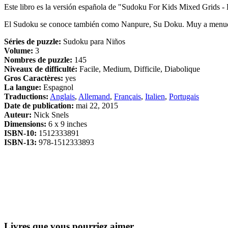
Este libro es la versión española de "Sudoku For Kids Mixed Grids -
El Sudoku se conoce también como Nanpure, Su Doku. Muy a menud
Séries de puzzle:
Sudoku para Niños
Volume:
3
Nombres de puzzle:
145
Niveaux de difficulté:
Facile, Medium, Difficile, Diabolique
Gros Caractères:
yes
La langue:
Espagnol
Traductions:
Anglais
,
Allemand
,
Français
,
Italien
,
Portugais
Date de publication:
mai 22, 2015
Auteur:
Nick Snels
Dimensions:
6 x 9 inches
ISBN-10:
1512333891
ISBN-13:
978-1512333893
Livres que vous pourriez aimer