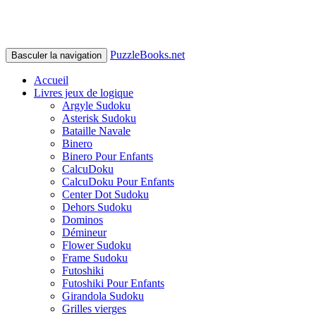
PuzzleBooks.net
Basculer la navigation
Accueil
Livres jeux de logique
Argyle Sudoku
Asterisk Sudoku
Bataille Navale
Binero
Binero Pour Enfants
CalcuDoku
CalcuDoku Pour Enfants
Center Dot Sudoku
Dehors Sudoku
Dominos
Démineur
Flower Sudoku
Frame Sudoku
Futoshiki
Futoshiki Pour Enfants
Girandola Sudoku
Grilles vierges