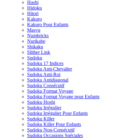
Hashi
Hidoku
Hitori
Kakuro
Kakuro Pour Enfants
Masyu
Numbricks
Nurikabe
Shikaku
Slither Link
Sudoku
Sudoku 17 Indices
Sudoku Anti-Chevalier
Sudoku Anti-Roi
Sudoku Antidiagonal
Sudoku Consécutif
Sudoku Format Voyage
Sudoku Format Voyage pour Enfants
Sudoku Hoshi
Sudoku Irrégulier
Sudoku Irrégulier Pour Enfants
Sudoku Killer
Sudoku Killer Pour Enfants
Sudoku Non-Consécutif
Sudoku Occasions Spéciales