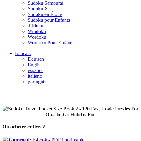
Sudoku Samouraï
Sudoku X
Sudoku en Étoile
Sudoku pour Enfants
Tridoku
Windoku
Wordoku
Wordoku Pour Enfants
français
Deutsch
English
español
italiano
português
Où acheter ce livre?
Gumroad:
E-book - PDF imprimable