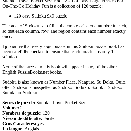
Sudoku Travel Pocket Size Book 2 - 120 Easy Logic Puzzles For
On-The-Go Holiday Fun is a collection of 120 puzzle:
120 easy Sudoku 9x9 puzzle
The goal of Sudoku is to fill in the empty cells, one number in each,
so that each column, row, and region contains each number exactly
once.
I guarantee that every logic puzzle in this Sudoku puzzle book has
been carefully checked to ensure that each puzzle has only 1
solution.
None of the puzzle in this book will appear in any of the other
English PuzzleBooks.net books.
Sudoku is also known as Number Place, Nanpure, Su Doku. Quite
often Sudoku is misspelled as Suduko, Soduko, Sodoku, Sudoko,
Suduku or Soduku.
Séries de puzzle:
Sudoku Travel Pocket Size
Volume:
2
Nombres de puzzle:
120
Niveau de difficulté:
Facile
Gros Caractères:
yes
La langue:
Anglais