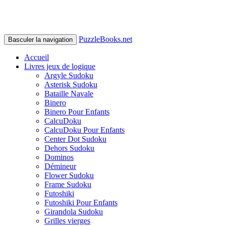
PuzzleBooks.net
Basculer la navigation
Accueil
Livres jeux de logique
Argyle Sudoku
Asterisk Sudoku
Bataille Navale
Binero
Binero Pour Enfants
CalcuDoku
CalcuDoku Pour Enfants
Center Dot Sudoku
Dehors Sudoku
Dominos
Démineur
Flower Sudoku
Frame Sudoku
Futoshiki
Futoshiki Pour Enfants
Girandola Sudoku
Grilles vierges