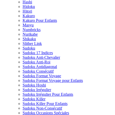
Hashi
Hidoku
Hitori
Kakuro
Kakuro Pour Enfants
Masyu
Numbricks
Nurikabe
Shikaku
Slither Link
Sudoku
Sudoku 17 Indices
Sudoku Anti-Chevalier
Sudoku Anti-Roi
Sudoku Antidiagonal
Sudoku Consécutif
Sudoku Format Voyage
Sudoku Format Voyage pour Enfants
Sudoku Hoshi
Sudoku Irrégulier
Sudoku Irrégulier Pour Enfants
Sudoku Killer
Sudoku Killer Pour Enfants
Sudoku Non-Consécutif
Sudoku Occasions Spéciales