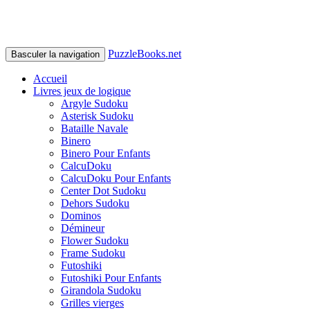
PuzzleBooks.net
Basculer la navigation
Accueil
Livres jeux de logique
Argyle Sudoku
Asterisk Sudoku
Bataille Navale
Binero
Binero Pour Enfants
CalcuDoku
CalcuDoku Pour Enfants
Center Dot Sudoku
Dehors Sudoku
Dominos
Démineur
Flower Sudoku
Frame Sudoku
Futoshiki
Futoshiki Pour Enfants
Girandola Sudoku
Grilles vierges