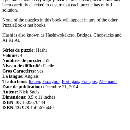
been carefully checked to ensure that each puzzle has only 1
solution.
None of the puzzles in this book will appear in any of the other
PuzzleBooks.net books.
Hashi is also known as Hashiwokakero, Bridges, Chopsticks and
Ai-Ki-Ai.
Séries de puzzle:
Hashi
Volume:
4
Nombres de puzzle:
255
Niveau de difficulté:
Facile
Gros Caractères:
yes
La langue:
Anglais
Traductions:
Italien
,
Espagnol
,
Portugais
,
Français
,
Allemand
Date de publication:
décembre 21, 2014
Auteur:
Nick Snels
Dimensions:
8.5 x 11 inches
ISBN-10:
1505676444
ISBN-13:
978-1505676440