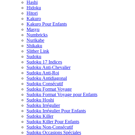
Hashi
Hidoku
Hitori
Kakuro
Kakuro Pour Enfants
Masyu
Numbricks
Nurikabe
Shikaku
Slither Link
Sudoku
Sudoku 17 Indices
Sudoku Anti-Chevalier
Sudoku Anti-Roi
Sudoku Antidiagonal
Sudoku Consécutif
Sudoku Format Voyage
Sudoku Format Voyage pour Enfants
Sudoku Hoshi
Sudoku Irrégulier
Sudoku Irrégulier Pour Enfants
Sudoku Killer
Sudoku Killer Pour Enfants
Sudoku Non-Consécutif
Sudoku Occasions Spéciales