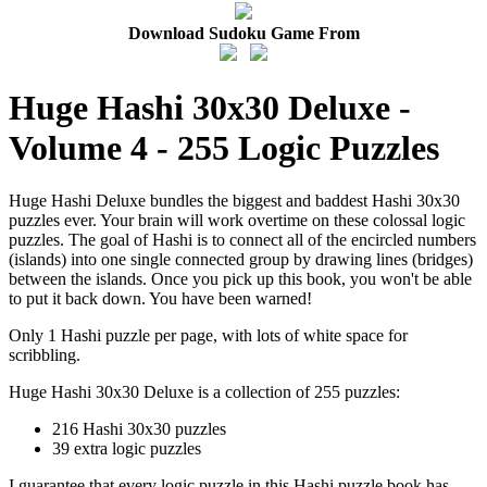
Download Sudoku Game From
Huge Hashi 30x30 Deluxe -
Volume 4 - 255 Logic Puzzles
Huge Hashi Deluxe bundles the biggest and baddest Hashi 30x30
puzzles ever. Your brain will work overtime on these colossal logic
puzzles. The goal of Hashi is to connect all of the encircled numbers
(islands) into one single connected group by drawing lines (bridges)
between the islands. Once you pick up this book, you won't be able
to put it back down. You have been warned!
Only 1 Hashi puzzle per page, with lots of white space for
scribbling.
Huge Hashi 30x30 Deluxe is a collection of 255 puzzles:
216 Hashi 30x30 puzzles
39 extra logic puzzles
I guarantee that every logic puzzle in this Hashi puzzle book has