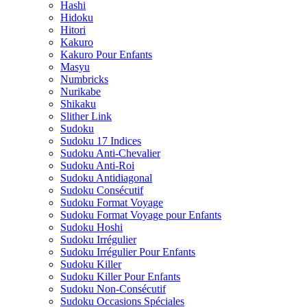
Hashi
Hidoku
Hitori
Kakuro
Kakuro Pour Enfants
Masyu
Numbricks
Nurikabe
Shikaku
Slither Link
Sudoku
Sudoku 17 Indices
Sudoku Anti-Chevalier
Sudoku Anti-Roi
Sudoku Antidiagonal
Sudoku Consécutif
Sudoku Format Voyage
Sudoku Format Voyage pour Enfants
Sudoku Hoshi
Sudoku Irrégulier
Sudoku Irrégulier Pour Enfants
Sudoku Killer
Sudoku Killer Pour Enfants
Sudoku Non-Consécutif
Sudoku Occasions Spéciales