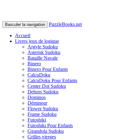
PuzzleBooks.net
Basculer la navigation
Accueil
Livres jeux de logique
Argyle Sudoku
Asterisk Sudoku
Bataille Navale
Binero
Binero Pour Enfants
CalcuDoku
CalcuDoku Pour Enfants
Center Dot Sudoku
Dehors Sudoku
Dominos
Démineur
Flower Sudoku
Frame Sudoku
Futoshiki
Futoshiki Pour Enfants
Girandola Sudoku
Grilles vierges