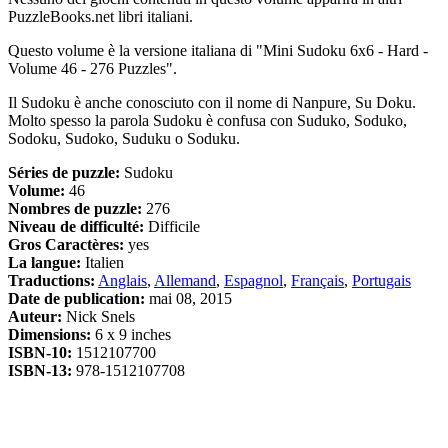
PuzzleBooks.net libri italiani.
Questo volume è la versione italiana di "Mini Sudoku 6x6 - Hard -
Volume 46 - 276 Puzzles".
Il Sudoku è anche conosciuto con il nome di Nanpure, Su Doku.
Molto spesso la parola Sudoku è confusa con Suduko, Soduko,
Sodoku, Sudoko, Suduku o Soduku.
Séries de puzzle:
Sudoku
Volume:
46
Nombres de puzzle:
276
Niveau de difficulté:
Difficile
Gros Caractères:
yes
La langue:
Italien
Traductions:
Anglais
,
Allemand
,
Espagnol
,
Français
,
Portugais
Date de publication:
mai 08, 2015
Auteur:
Nick Snels
Dimensions:
6 x 9 inches
ISBN-10:
1512107700
ISBN-13:
978-1512107708