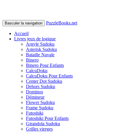
PuzzleBooks.net
Basculer la navigation
Accueil
Livres jeux de logique
Argyle Sudoku
Asterisk Sudoku
Bataille Navale
Binero
Binero Pour Enfants
CalcuDoku
CalcuDoku Pour Enfants
Center Dot Sudoku
Dehors Sudoku
Dominos
Démineur
Flower Sudoku
Frame Sudoku
Futoshiki
Futoshiki Pour Enfants
Girandola Sudoku
Grilles vierges