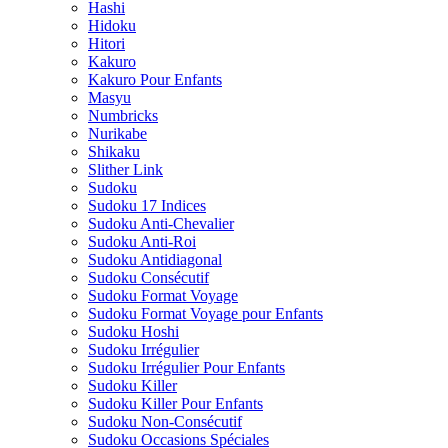
Hashi
Hidoku
Hitori
Kakuro
Kakuro Pour Enfants
Masyu
Numbricks
Nurikabe
Shikaku
Slither Link
Sudoku
Sudoku 17 Indices
Sudoku Anti-Chevalier
Sudoku Anti-Roi
Sudoku Antidiagonal
Sudoku Consécutif
Sudoku Format Voyage
Sudoku Format Voyage pour Enfants
Sudoku Hoshi
Sudoku Irrégulier
Sudoku Irrégulier Pour Enfants
Sudoku Killer
Sudoku Killer Pour Enfants
Sudoku Non-Consécutif
Sudoku Occasions Spéciales