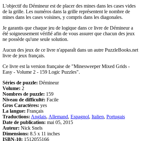
L'objectif du Démineur est de placer des mines dans les cases vides
de la grille. Les numéros dans la grille représentent le nombre de
mines dans les cases voisines, y compris dans les diagonales.
Je garantis que chaque jeu de logique dans ce livre de Démineur a
été soigneusement vérifié afin de vous assurer que chacun des jeux
ne possède qu'une seule solution.
Aucun des jeux de ce livre n'apparaît dans un autre PuzzleBooks.net
livre de jeux français.
Ce livre est la version française de "Minesweeper Mixed Grids -
Easy - Volume 2 - 159 Logic Puzzles".
Séries de puzzle:
Démineur
Volume:
2
Nombres de puzzle:
159
Niveau de difficulté:
Facile
Gros Caractères:
yes
La langue:
Français
Traductions:
Anglais
,
Allemand
,
Espagnol
,
Italien
,
Portugais
Date de publication:
mai 05, 2015
Auteur:
Nick Snels
Dimensions:
8.5 x 11 inches
ISBN-10:
1512055166