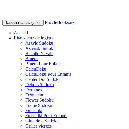
PuzzleBooks.net
Basculer la navigation
Accueil
Livres jeux de logique
Argyle Sudoku
Asterisk Sudoku
Bataille Navale
Binero
Binero Pour Enfants
CalcuDoku
CalcuDoku Pour Enfants
Center Dot Sudoku
Dehors Sudoku
Dominos
Démineur
Flower Sudoku
Frame Sudoku
Futoshiki
Futoshiki Pour Enfants
Girandola Sudoku
Grilles vierges