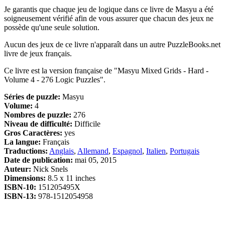
Je garantis que chaque jeu de logique dans ce livre de Masyu a été
soigneusement vérifié afin de vous assurer que chacun des jeux ne
possède qu'une seule solution.
Aucun des jeux de ce livre n'apparaît dans un autre PuzzleBooks.net
livre de jeux français.
Ce livre est la version française de "Masyu Mixed Grids - Hard -
Volume 4 - 276 Logic Puzzles".
Séries de puzzle:
Masyu
Volume:
4
Nombres de puzzle:
276
Niveau de difficulté:
Difficile
Gros Caractères:
yes
La langue:
Français
Traductions:
Anglais
,
Allemand
,
Espagnol
,
Italien
,
Portugais
Date de publication:
mai 05, 2015
Auteur:
Nick Snels
Dimensions:
8.5 x 11 inches
ISBN-10:
151205495X
ISBN-13:
978-1512054958