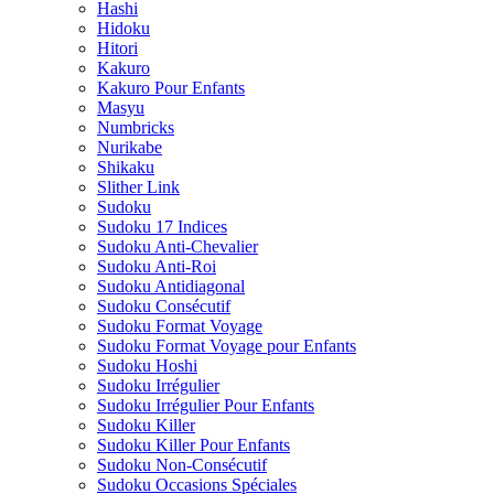
Hashi
Hidoku
Hitori
Kakuro
Kakuro Pour Enfants
Masyu
Numbricks
Nurikabe
Shikaku
Slither Link
Sudoku
Sudoku 17 Indices
Sudoku Anti-Chevalier
Sudoku Anti-Roi
Sudoku Antidiagonal
Sudoku Consécutif
Sudoku Format Voyage
Sudoku Format Voyage pour Enfants
Sudoku Hoshi
Sudoku Irrégulier
Sudoku Irrégulier Pour Enfants
Sudoku Killer
Sudoku Killer Pour Enfants
Sudoku Non-Consécutif
Sudoku Occasions Spéciales