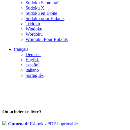
Sudoku Samouraï
Sudoku X
Sudoku en Étoile
Sudoku pour Enfants
Tridoku
Windoku
Wordoku
Wordoku Pour Enfants
français
Deutsch
English
español
italiano
português
Où acheter ce livre?
Gumroad:
E-book - PDF imprimable