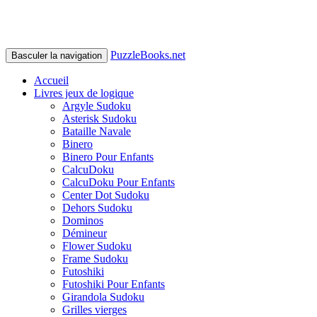
PuzzleBooks.net
Basculer la navigation
Accueil
Livres jeux de logique
Argyle Sudoku
Asterisk Sudoku
Bataille Navale
Binero
Binero Pour Enfants
CalcuDoku
CalcuDoku Pour Enfants
Center Dot Sudoku
Dehors Sudoku
Dominos
Démineur
Flower Sudoku
Frame Sudoku
Futoshiki
Futoshiki Pour Enfants
Girandola Sudoku
Grilles vierges