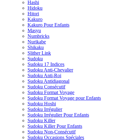
Hashi
Hidoku
Hitori
Kakuro
Kakuro Pour Enfants
Masyu
Numbricks
Nurikabe
Shikaku
Slither Link
Sudoku
Sudoku 17 Indices
Sudoku Anti-Chevalier
Sudoku Anti-Roi
Sudoku Antidiagonal
Sudoku Consécutif
Sudoku Format Voyage
Sudoku Format Voyage pour Enfants
Sudoku Hoshi
Sudoku Irrégulier
Sudoku Irrégulier Pour Enfants
Sudoku Killer
Sudoku Killer Pour Enfants
Sudoku Non-Consécutif
Sudoku Occasions Spéciales