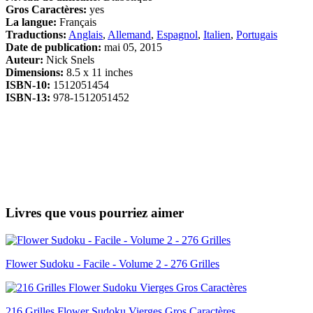
Gros Caractères:
yes
La langue:
Français
Traductions:
Anglais
,
Allemand
,
Espagnol
,
Italien
,
Portugais
Date de publication:
mai 05, 2015
Auteur:
Nick Snels
Dimensions:
8.5 x 11 inches
ISBN-10:
1512051454
ISBN-13:
978-1512051452
Livres que vous pourriez aimer
Flower Sudoku - Facile - Volume 2 - 276 Grilles
216 Grilles Flower Sudoku Vierges Gros Caractères