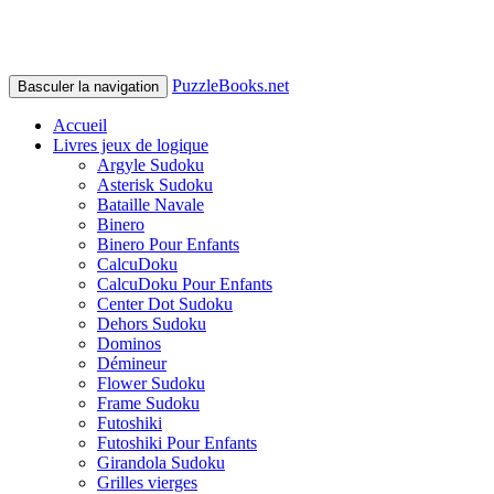
PuzzleBooks.net
Basculer la navigation
Accueil
Livres jeux de logique
Argyle Sudoku
Asterisk Sudoku
Bataille Navale
Binero
Binero Pour Enfants
CalcuDoku
CalcuDoku Pour Enfants
Center Dot Sudoku
Dehors Sudoku
Dominos
Démineur
Flower Sudoku
Frame Sudoku
Futoshiki
Futoshiki Pour Enfants
Girandola Sudoku
Grilles vierges