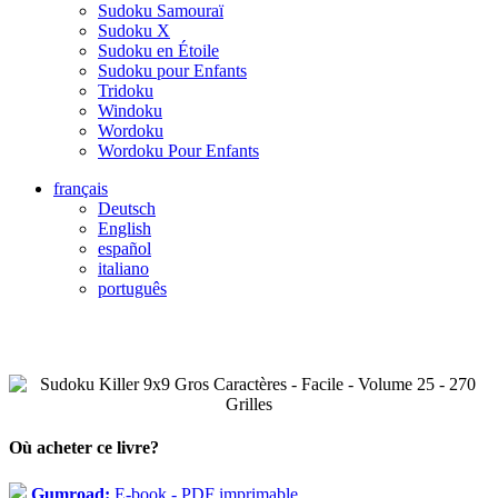
Sudoku Samouraï
Sudoku X
Sudoku en Étoile
Sudoku pour Enfants
Tridoku
Windoku
Wordoku
Wordoku Pour Enfants
français
Deutsch
English
español
italiano
português
Où acheter ce livre?
Gumroad:
E-book - PDF imprimable