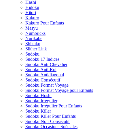
Hashi
Hidoku
Hitori
Kakuro
Kakuro Pour Enfants
Masyu
Numbricks
Nurikabe
Shikaku
Slither Link
Sudoku
Sudoku 17 Indices
Sudoku Anti-Chevalier
Sudoku Anti-Roi
Sudoku Antidiagonal
Sudoku Consécutif
Sudoku Format Voyage
Sudoku Format Voyage pour Enfants
Sudoku Hoshi
Sudoku Irrégulier
Sudoku Irrégulier Pour Enfants
Sudoku Killer
Sudoku Killer Pour Enfants
Sudoku Non-Consécutif
Sudoku Occasions Spéciales