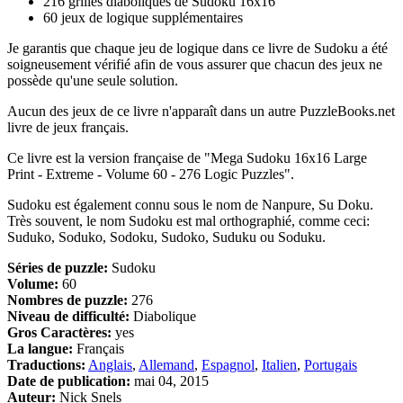
216 grilles diaboliques de Sudoku 16x16
60 jeux de logique supplémentaires
Je garantis que chaque jeu de logique dans ce livre de Sudoku a été
soigneusement vérifié afin de vous assurer que chacun des jeux ne
possède qu'une seule solution.
Aucun des jeux de ce livre n'apparaît dans un autre PuzzleBooks.net
livre de jeux français.
Ce livre est la version française de "Mega Sudoku 16x16 Large
Print - Extreme - Volume 60 - 276 Logic Puzzles".
Sudoku est également connu sous le nom de Nanpure, Su Doku.
Très souvent, le nom Sudoku est mal orthographié, comme ceci:
Suduko, Soduko, Sodoku, Sudoko, Suduku ou Soduku.
Séries de puzzle:
Sudoku
Volume:
60
Nombres de puzzle:
276
Niveau de difficulté:
Diabolique
Gros Caractères:
yes
La langue:
Français
Traductions:
Anglais
,
Allemand
,
Espagnol
,
Italien
,
Portugais
Date de publication:
mai 04, 2015
Auteur:
Nick Snels