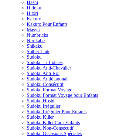
Hashi
Hidoku
Hitori
Kakuro
Kakuro Pour Enfants
Masyu
Numbricks
Nurikabe
Shikaku
Slither Link
Sudoku
Sudoku 17 Indices
Sudoku Anti-Chevalier
Sudoku Anti-Roi
Sudoku Antidiagonal
Sudoku Consécutif
Sudoku Format Voyage
Sudoku Format Voyage pour Enfants
Sudoku Hoshi
Sudoku Irrégulier
Sudoku Irrégulier Pour Enfants
Sudoku Killer
Sudoku Killer Pour Enfants
Sudoku Non-Consécutif
Sudoku Occasions Spéciales