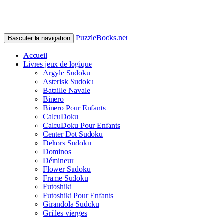
PuzzleBooks.net
Basculer la navigation
Accueil
Livres jeux de logique
Argyle Sudoku
Asterisk Sudoku
Bataille Navale
Binero
Binero Pour Enfants
CalcuDoku
CalcuDoku Pour Enfants
Center Dot Sudoku
Dehors Sudoku
Dominos
Démineur
Flower Sudoku
Frame Sudoku
Futoshiki
Futoshiki Pour Enfants
Girandola Sudoku
Grilles vierges