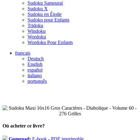
Sudoku Samouraï
Sudoku X
Sudoku en Étoile
Sudoku pour Enfants
Tridoku
Windoku
Wordoku
Wordoku Pour Enfants
français
Deutsch
English
español
italiano
português
Où acheter ce livre?
Gumroad:
E-book - PDF imprimable