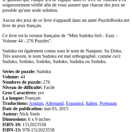
soigneusement vérifié afin de vous assurer que chacun des jeux ne
possède qu'une seule solution.
Aucun des jeux de ce livre n'apparaît dans un autre PuzzleBooks.net
livre de jeux français.
Ce livre est la version française de "Mini Sudoku 6x6 - Easy -
Volume 44 - 276 Puzzles".
Sudoku est également connu sous le nom de Nanpure, Su Doku.
Très souvent, le nom Sudoku est mal orthographié, comme ceci:
Suduko, Soduko, Sodoku, Sudoko, Suduku ou Soduku.
Séries de puzzle:
Sudoku
Volume:
44
Nombres de puzzle:
276
Niveau de difficulté:
Facile
Gros Caractères:
yes
La langue:
Français
Traductions:
Anglais
,
Allemand
,
Espagnol
,
Italien
,
Portugais
Date de publication:
mai 03, 2015
Auteur:
Nick Snels
Dimensions:
6 x 9 inches
ISBN-10:
1512023558
ISBN-13:
978-1512023558