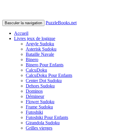
PuzzleBooks.net
Basculer la navigation
Accueil
Livres jeux de logique
Argyle Sudoku
Asterisk Sudoku
Bataille Navale
Binero
Binero Pour Enfants
CalcuDoku
CalcuDoku Pour Enfants
Center Dot Sudoku
Dehors Sudoku
Dominos
Démineur
Flower Sudoku
Frame Sudoku
Futoshiki
Futoshiki Pour Enfants
Girandola Sudoku
Grilles vierges