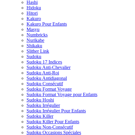
Hashi
Hidoku
Hitori
Kakuro
Kakuro Pour Enfants
Masyu
Numbricks
Nurikabe
Shikaku
Slither Link
Sudoku
Sudoku 17 Indices
Sudoku Anti-Chevalier
Sudoku Anti-Roi
Sudoku Antidiagonal
Sudoku Consécutif
Sudoku Format Voyage
Sudoku Format Voyage pour Enfants
Sudoku Hoshi
Sudoku Irrégulier
Sudoku Irrégulier Pour Enfants
Sudoku Killer
Sudoku Killer Pour Enfants
Sudoku Non-Consécutif
Sudoku Occasions Spéciales