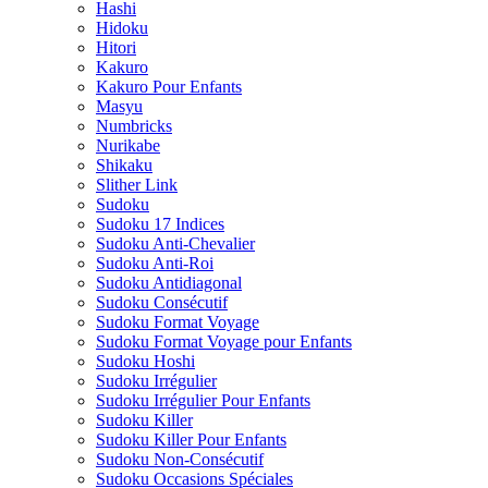
Hashi
Hidoku
Hitori
Kakuro
Kakuro Pour Enfants
Masyu
Numbricks
Nurikabe
Shikaku
Slither Link
Sudoku
Sudoku 17 Indices
Sudoku Anti-Chevalier
Sudoku Anti-Roi
Sudoku Antidiagonal
Sudoku Consécutif
Sudoku Format Voyage
Sudoku Format Voyage pour Enfants
Sudoku Hoshi
Sudoku Irrégulier
Sudoku Irrégulier Pour Enfants
Sudoku Killer
Sudoku Killer Pour Enfants
Sudoku Non-Consécutif
Sudoku Occasions Spéciales