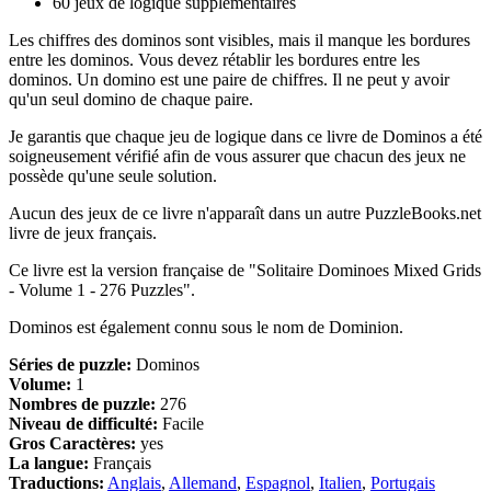
60 jeux de logique supplémentaires
Les chiffres des dominos sont visibles, mais il manque les bordures
entre les dominos. Vous devez rétablir les bordures entre les
dominos. Un domino est une paire de chiffres. Il ne peut y avoir
qu'un seul domino de chaque paire.
Je garantis que chaque jeu de logique dans ce livre de Dominos a été
soigneusement vérifié afin de vous assurer que chacun des jeux ne
possède qu'une seule solution.
Aucun des jeux de ce livre n'apparaît dans un autre PuzzleBooks.net
livre de jeux français.
Ce livre est la version française de "Solitaire Dominoes Mixed Grids
- Volume 1 - 276 Puzzles".
Dominos est également connu sous le nom de Dominion.
Séries de puzzle:
Dominos
Volume:
1
Nombres de puzzle:
276
Niveau de difficulté:
Facile
Gros Caractères:
yes
La langue:
Français
Traductions:
Anglais
,
Allemand
,
Espagnol
,
Italien
,
Portugais