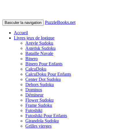
PuzzleBooks.net
Basculer la navigation
Accueil
Livres jeux de logique
Argyle Sudoku
Asterisk Sudoku
Bataille Navale
Binero
Binero Pour Enfants
CalcuDoku
CalcuDoku Pour Enfants
Center Dot Sudoku
Dehors Sudoku
Dominos
Démineur
Flower Sudoku
Frame Sudoku
Futoshiki
Futoshiki Pour Enfants
Girandola Sudoku
Grilles vierges