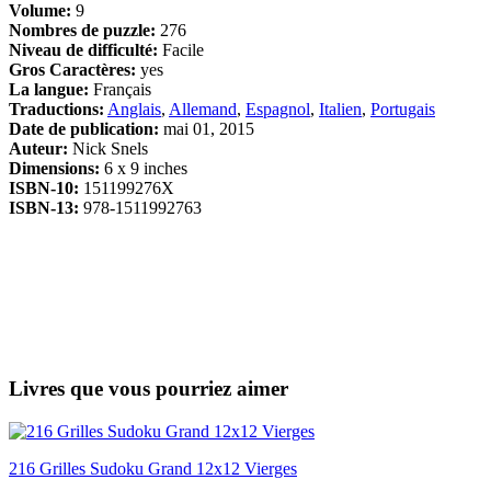
Volume:
9
Nombres de puzzle:
276
Niveau de difficulté:
Facile
Gros Caractères:
yes
La langue:
Français
Traductions:
Anglais
,
Allemand
,
Espagnol
,
Italien
,
Portugais
Date de publication:
mai 01, 2015
Auteur:
Nick Snels
Dimensions:
6 x 9 inches
ISBN-10:
151199276X
ISBN-13:
978-1511992763
Livres que vous pourriez aimer
216 Grilles Sudoku Grand 12x12 Vierges