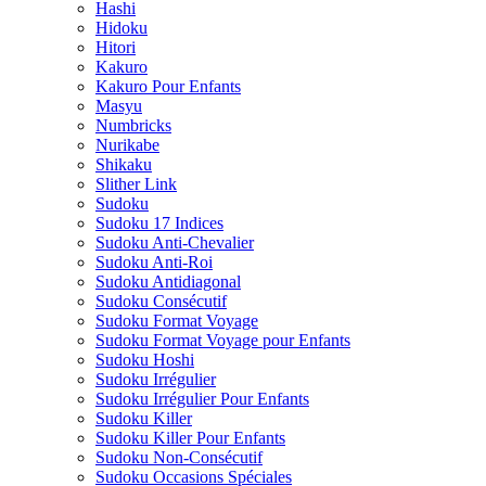
Hashi
Hidoku
Hitori
Kakuro
Kakuro Pour Enfants
Masyu
Numbricks
Nurikabe
Shikaku
Slither Link
Sudoku
Sudoku 17 Indices
Sudoku Anti-Chevalier
Sudoku Anti-Roi
Sudoku Antidiagonal
Sudoku Consécutif
Sudoku Format Voyage
Sudoku Format Voyage pour Enfants
Sudoku Hoshi
Sudoku Irrégulier
Sudoku Irrégulier Pour Enfants
Sudoku Killer
Sudoku Killer Pour Enfants
Sudoku Non-Consécutif
Sudoku Occasions Spéciales