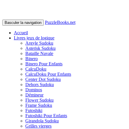
PuzzleBooks.net
Basculer la navigation
Accueil
Livres jeux de logique
Argyle Sudoku
Asterisk Sudoku
Bataille Navale
Binero
Binero Pour Enfants
CalcuDoku
CalcuDoku Pour Enfants
Center Dot Sudoku
Dehors Sudoku
Dominos
Démineur
Flower Sudoku
Frame Sudoku
Futoshiki
Futoshiki Pour Enfants
Girandola Sudoku
Grilles vierges