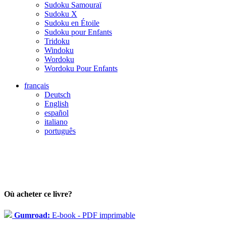
Sudoku Samouraï
Sudoku X
Sudoku en Étoile
Sudoku pour Enfants
Tridoku
Windoku
Wordoku
Wordoku Pour Enfants
français
Deutsch
English
español
italiano
português
Où acheter ce livre?
Gumroad:
E-book - PDF imprimable