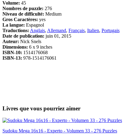
Volume:
45
Nombres de puzzle:
276
Niveau de difficulté:
Medium
Gros Caractères:
yes
La langue:
Espagnol
Traductions:
Anglais
,
Allemand
,
Français
,
Italien
,
Portugais
Date de publication:
juin 01, 2015
Auteur:
Nick Snels
Dimensions:
6 x 9 inches
ISBN-10:
1514176068
ISBN-13:
978-1514176061
Livres que vous pourriez aimer
Sudoku Mega 16x16 - Experto - Volumen 33 - 276 Puzzles