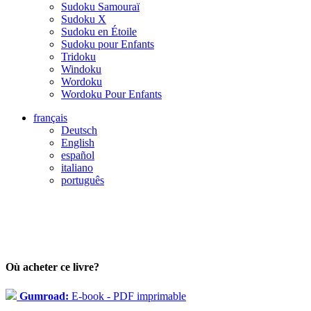
Sudoku Samouraï
Sudoku X
Sudoku en Étoile
Sudoku pour Enfants
Tridoku
Windoku
Wordoku
Wordoku Pour Enfants
français
Deutsch
English
español
italiano
português
Où acheter ce livre?
Gumroad:
E-book - PDF imprimable