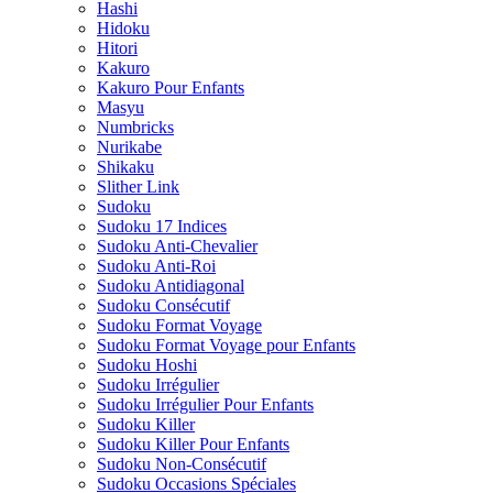
Hashi
Hidoku
Hitori
Kakuro
Kakuro Pour Enfants
Masyu
Numbricks
Nurikabe
Shikaku
Slither Link
Sudoku
Sudoku 17 Indices
Sudoku Anti-Chevalier
Sudoku Anti-Roi
Sudoku Antidiagonal
Sudoku Consécutif
Sudoku Format Voyage
Sudoku Format Voyage pour Enfants
Sudoku Hoshi
Sudoku Irrégulier
Sudoku Irrégulier Pour Enfants
Sudoku Killer
Sudoku Killer Pour Enfants
Sudoku Non-Consécutif
Sudoku Occasions Spéciales