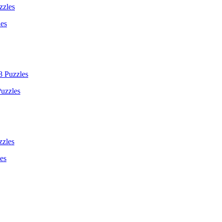
les
Puzzles
es