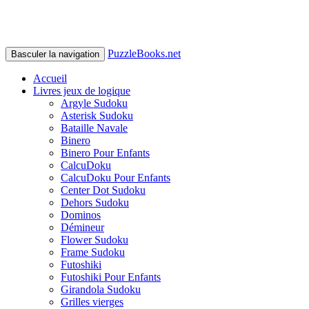
PuzzleBooks.net
Basculer la navigation
Accueil
Livres jeux de logique
Argyle Sudoku
Asterisk Sudoku
Bataille Navale
Binero
Binero Pour Enfants
CalcuDoku
CalcuDoku Pour Enfants
Center Dot Sudoku
Dehors Sudoku
Dominos
Démineur
Flower Sudoku
Frame Sudoku
Futoshiki
Futoshiki Pour Enfants
Girandola Sudoku
Grilles vierges