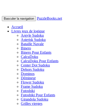
PuzzleBooks.net
Basculer la navigation
Accueil
Livres jeux de logique
Argyle Sudoku
Asterisk Sudoku
Bataille Navale
Binero
Binero Pour Enfants
CalcuDoku
CalcuDoku Pour Enfants
Center Dot Sudoku
Dehors Sudoku
Dominos
Démineur
Flower Sudoku
Frame Sudoku
Futoshiki
Futoshiki Pour Enfants
Girandola Sudoku
Grilles vierges