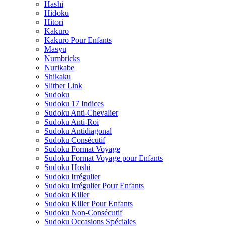
Hashi
Hidoku
Hitori
Kakuro
Kakuro Pour Enfants
Masyu
Numbricks
Nurikabe
Shikaku
Slither Link
Sudoku
Sudoku 17 Indices
Sudoku Anti-Chevalier
Sudoku Anti-Roi
Sudoku Antidiagonal
Sudoku Consécutif
Sudoku Format Voyage
Sudoku Format Voyage pour Enfants
Sudoku Hoshi
Sudoku Irrégulier
Sudoku Irrégulier Pour Enfants
Sudoku Killer
Sudoku Killer Pour Enfants
Sudoku Non-Consécutif
Sudoku Occasions Spéciales