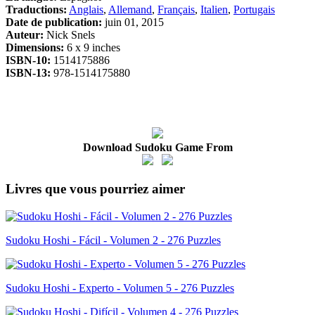
Traductions:
Anglais
,
Allemand
,
Français
,
Italien
,
Portugais
Date de publication:
juin 01, 2015
Auteur:
Nick Snels
Dimensions:
6 x 9 inches
ISBN-10:
1514175886
ISBN-13:
978-1514175880
Download Sudoku Game From
Livres que vous pourriez aimer
Sudoku Hoshi - Fácil - Volumen 2 - 276 Puzzles
Sudoku Hoshi - Experto - Volumen 5 - 276 Puzzles