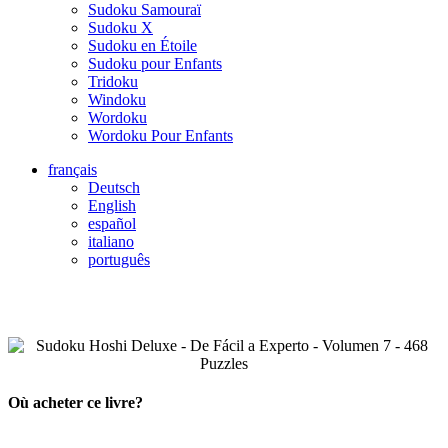
Sudoku Samouraï
Sudoku X
Sudoku en Étoile
Sudoku pour Enfants
Tridoku
Windoku
Wordoku
Wordoku Pour Enfants
français
Deutsch
English
español
italiano
português
Où acheter ce livre?