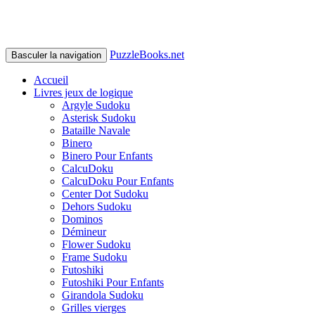
PuzzleBooks.net
Basculer la navigation
Accueil
Livres jeux de logique
Argyle Sudoku
Asterisk Sudoku
Bataille Navale
Binero
Binero Pour Enfants
CalcuDoku
CalcuDoku Pour Enfants
Center Dot Sudoku
Dehors Sudoku
Dominos
Démineur
Flower Sudoku
Frame Sudoku
Futoshiki
Futoshiki Pour Enfants
Girandola Sudoku
Grilles vierges