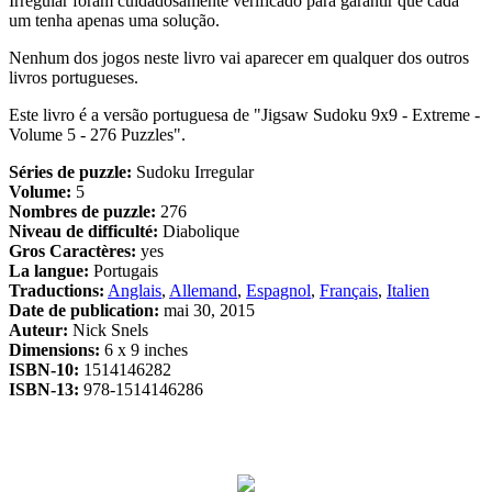
Irregular foram cuidadosamente verificado para garantir que cada
um tenha apenas uma solução.
Nenhum dos jogos neste livro vai aparecer em qualquer dos outros
livros portugueses.
Este livro é a versão portuguesa de "Jigsaw Sudoku 9x9 - Extreme -
Volume 5 - 276 Puzzles".
Séries de puzzle:
Sudoku Irregular
Volume:
5
Nombres de puzzle:
276
Niveau de difficulté:
Diabolique
Gros Caractères:
yes
La langue:
Portugais
Traductions:
Anglais
,
Allemand
,
Espagnol
,
Français
,
Italien
Date de publication:
mai 30, 2015
Auteur:
Nick Snels
Dimensions:
6 x 9 inches
ISBN-10:
1514146282
ISBN-13:
978-1514146286