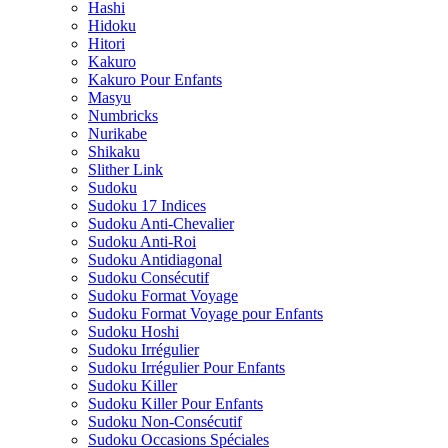
Hashi
Hidoku
Hitori
Kakuro
Kakuro Pour Enfants
Masyu
Numbricks
Nurikabe
Shikaku
Slither Link
Sudoku
Sudoku 17 Indices
Sudoku Anti-Chevalier
Sudoku Anti-Roi
Sudoku Antidiagonal
Sudoku Consécutif
Sudoku Format Voyage
Sudoku Format Voyage pour Enfants
Sudoku Hoshi
Sudoku Irrégulier
Sudoku Irrégulier Pour Enfants
Sudoku Killer
Sudoku Killer Pour Enfants
Sudoku Non-Consécutif
Sudoku Occasions Spéciales