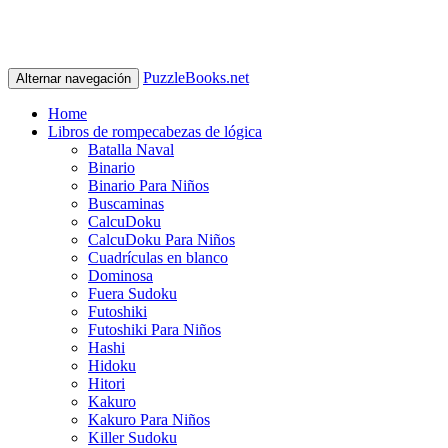
PuzzleBooks.net
Alternar navegación
Home
Libros de rompecabezas de lógica
Batalla Naval
Binario
Binario Para Niños
Buscaminas
CalcuDoku
CalcuDoku Para Niños
Cuadrículas en blanco
Dominosa
Fuera Sudoku
Futoshiki
Futoshiki Para Niños
Hashi
Hidoku
Hitori
Kakuro
Kakuro Para Niños
Killer Sudoku