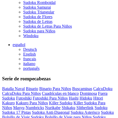
Sudoku Romboidal
Sudoku Samurai
Sudoku Triangular
Sudoku de Flores
Sudoku de Letras
Sudoku de Letras Para Niños
Sudoku para Niños
Windoku
español
Deutsch
English
français
italiano
português
Serie de rompecabezas
Batalla Naval
Binario
Binario Para Niños
Buscaminas
CalcuDoku
CalcuDoku Para Niños
Cuadrículas en blanco
Dominosa
Fuera
Sudoku
Futoshiki
Futoshiki Para Niños
Hashi
Hidoku
Hitori
Kakuro
Kakuro Para Niños
Killer Sudoku
Killer Sudoku Para
Niños
Masyu
Numbricks
Nurikabe
Shikaku
Slitherlink
Sudoku
Sudoku 17 Pistas
Sudoku Anti-Diagonal
Sudoku Asterisco
Sudoku
Bolsillo de Viaje
Sudoku Bolsillo de Viaje para Niños
Sudoku