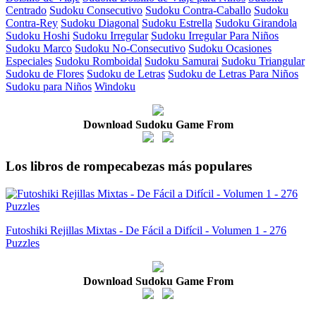
Centrado
Sudoku Consecutivo
Sudoku Contra-Caballo
Sudoku
Contra-Rey
Sudoku Diagonal
Sudoku Estrella
Sudoku Girandola
Sudoku Hoshi
Sudoku Irregular
Sudoku Irregular Para Niños
Sudoku Marco
Sudoku No-Consecutivo
Sudoku Ocasiones
Especiales
Sudoku Romboidal
Sudoku Samurai
Sudoku Triangular
Sudoku de Flores
Sudoku de Letras
Sudoku de Letras Para Niños
Sudoku para Niños
Windoku
Download Sudoku Game From
Los libros de rompecabezas más populares
Futoshiki Rejillas Mixtas - De Fácil a Difícil - Volumen 1 - 276
Puzzles
Download Sudoku Game From