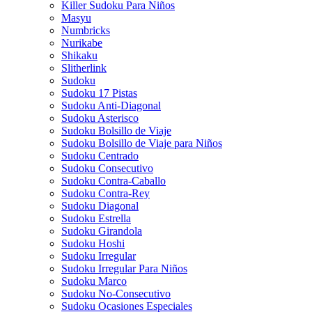
Killer Sudoku Para Niños
Masyu
Numbricks
Nurikabe
Shikaku
Slitherlink
Sudoku
Sudoku 17 Pistas
Sudoku Anti-Diagonal
Sudoku Asterisco
Sudoku Bolsillo de Viaje
Sudoku Bolsillo de Viaje para Niños
Sudoku Centrado
Sudoku Consecutivo
Sudoku Contra-Caballo
Sudoku Contra-Rey
Sudoku Diagonal
Sudoku Estrella
Sudoku Girandola
Sudoku Hoshi
Sudoku Irregular
Sudoku Irregular Para Niños
Sudoku Marco
Sudoku No-Consecutivo
Sudoku Ocasiones Especiales