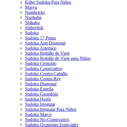
Killer Sudoku Para Niños
Masyu
Numbricks
Nurikabe
Shikaku
Slitherlink
Sudoku
Sudoku 17 Pistas
Sudoku Anti-Diagonal
Sudoku Asterisco
Sudoku Bolsillo de Viaje
Sudoku Bolsillo de Viaje para Niños
Sudoku Centrado
Sudoku Consecutivo
Sudoku Contra-Caballo
Sudoku Contra-Rey
Sudoku Diagonal
Sudoku Estrella
Sudoku Girandola
Sudoku Hoshi
Sudoku Irregular
Sudoku Irregular Para Niños
Sudoku Marco
Sudoku No-Consecutivo
Sudoku Ocasiones Especiales