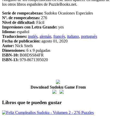
los otros libros españoles de PuzzleBooks.net.
Serie de rompecabezas:
Sudoku Ocasiones Especiales
Nº. de rompecabezas:
276
Nivel de dificultad:
Fácil
Impresiones con Letra Grande:
yes
Idioma:
español
Traducciones:
inglés
,
alemán
,
francés
,
italiano
,
portugués
Fecha de publicación:
agosto 01, 2020
Autor:
Nick Snels
Dimensiones:
6 x 9 pulgadas
ISBN-10:
B08DSS84FR
ISBN-13:
979-8671395020
Download Sudoku Game From
Libros que te pueden gustar