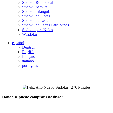
Sudoku Romboidal
Sudoku Samurai
Sudoku Triangular
Sudoku de Flores
Sudoku de Letras
Sudoku de Letras Para Niños
Sudoku para Niños
Windoku
español
Deutsch
English
français
italiano
português
Donde se puede comprar este libro?