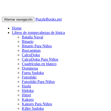
PuzzleBooks.net
Alternar navegación
Home
Libros de rompecabezas de lógica
Batalla Naval
Binario
Binario Para Niños
Buscaminas
CalcuDoku
CalcuDoku Para Niños
Cuadrículas en blanco
Dominosa
Fuera Sudoku
Futoshiki
Futoshiki Para Niños
Hashi
Hidoku
Hitori
Kakuro
Kakuro Para Niños
Killer Sudoku