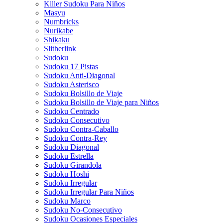
Killer Sudoku Para Niños
Masyu
Numbricks
Nurikabe
Shikaku
Slitherlink
Sudoku
Sudoku 17 Pistas
Sudoku Anti-Diagonal
Sudoku Asterisco
Sudoku Bolsillo de Viaje
Sudoku Bolsillo de Viaje para Niños
Sudoku Centrado
Sudoku Consecutivo
Sudoku Contra-Caballo
Sudoku Contra-Rey
Sudoku Diagonal
Sudoku Estrella
Sudoku Girandola
Sudoku Hoshi
Sudoku Irregular
Sudoku Irregular Para Niños
Sudoku Marco
Sudoku No-Consecutivo
Sudoku Ocasiones Especiales