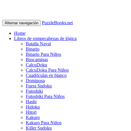
PuzzleBooks.net
Alternar navegación
Home
Libros de rompecabezas de lógica
Batalla Naval
Binario
Binario Para Niños
Buscaminas
CalcuDoku
CalcuDoku Para Niños
Cuadrículas en blanco
Dominosa
Fuera Sudoku
Futoshiki
Futoshiki Para Niños
Hashi
Hidoku
Hitori
Kakuro
Kakuro Para Niños
Killer Sudoku