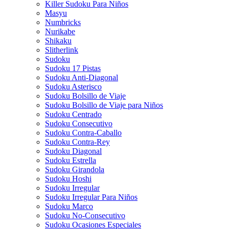
Killer Sudoku Para Niños
Masyu
Numbricks
Nurikabe
Shikaku
Slitherlink
Sudoku
Sudoku 17 Pistas
Sudoku Anti-Diagonal
Sudoku Asterisco
Sudoku Bolsillo de Viaje
Sudoku Bolsillo de Viaje para Niños
Sudoku Centrado
Sudoku Consecutivo
Sudoku Contra-Caballo
Sudoku Contra-Rey
Sudoku Diagonal
Sudoku Estrella
Sudoku Girandola
Sudoku Hoshi
Sudoku Irregular
Sudoku Irregular Para Niños
Sudoku Marco
Sudoku No-Consecutivo
Sudoku Ocasiones Especiales