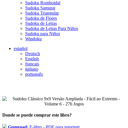
Sudoku Romboidal
Sudoku Samurai
Sudoku Triangular
Sudoku de Flores
Sudoku de Letras
Sudoku de Letras Para Niños
Sudoku para Niños
Windoku
español
Deutsch
English
français
italiano
português
Donde se puede comprar este libro?
Gumroad:
E-libro - PDF para imprimir