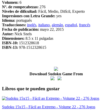
Volumen:
6
Nº. de rompecabezas:
276
Niveles de dificultad:
Fácil, Medio, Difícil, Experto
Impresiones con Letra Grande:
yes
Idioma:
portugués
Traducciones:
inglés
,
italiano
,
alemán
,
español
,
francés
Fecha de publicación:
mayo 22, 2015
Autor:
Nick Snels
Dimensiones:
8.5 x 11 pulgadas
ISBN-10:
1512328618
ISBN-13:
978-1512328615
Download Sudoku Game From
Libros que te pueden gustar
Sudoku 15x15 - Fácil ao Extremo - Volume 22 - 276 Jogos