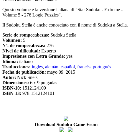
Questo volume è la versione italiana di "Star Sudoku - Extreme -
Volume 5 - 276 Logic Puzzles".
Il Sudoku Stella è anche conosciuto con il nome di Sudoku a Stella.
Serie de rompecabezas:
Sudoku Stella
Volumen:
5
Nº. de rompecabezas:
276
Nivel de dificultad:
Experto
Impresiones con Letra Grande:
yes
Idioma:
italiano
Traducciones:
inglés
,
alemán
,
español
,
francés
,
portugués
Fecha de publicación:
mayo 09, 2015
Autor:
Nick Snels
Dimensiones:
6 x 9 pulgadas
ISBN-10:
1512124109
ISBN-13:
978-1512124101
Download Sudoku Game From