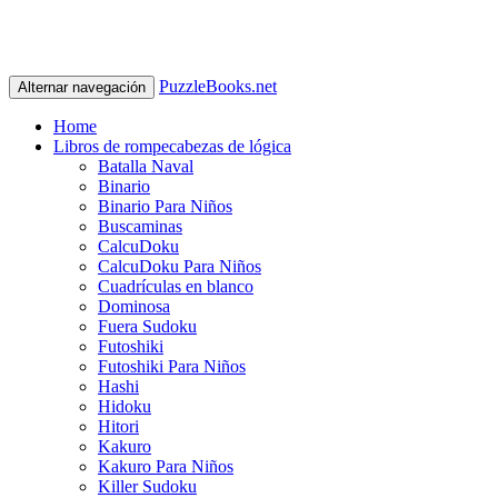
PuzzleBooks.net
Alternar navegación
Home
Libros de rompecabezas de lógica
Batalla Naval
Binario
Binario Para Niños
Buscaminas
CalcuDoku
CalcuDoku Para Niños
Cuadrículas en blanco
Dominosa
Fuera Sudoku
Futoshiki
Futoshiki Para Niños
Hashi
Hidoku
Hitori
Kakuro
Kakuro Para Niños
Killer Sudoku