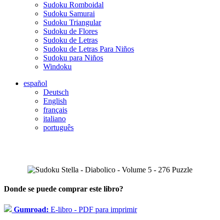
Sudoku Romboidal
Sudoku Samurai
Sudoku Triangular
Sudoku de Flores
Sudoku de Letras
Sudoku de Letras Para Niños
Sudoku para Niños
Windoku
español
Deutsch
English
français
italiano
português
Donde se puede comprar este libro?
Gumroad:
E-libro - PDF para imprimir