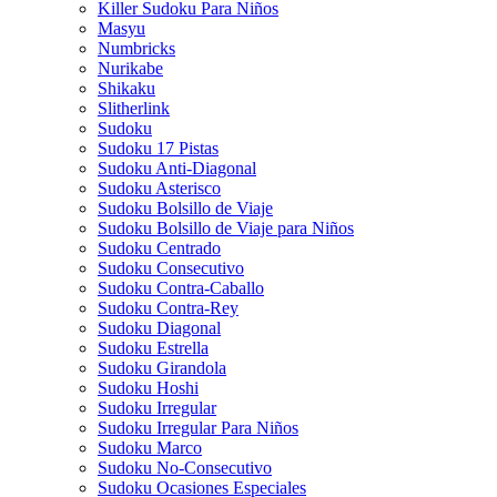
Killer Sudoku Para Niños
Masyu
Numbricks
Nurikabe
Shikaku
Slitherlink
Sudoku
Sudoku 17 Pistas
Sudoku Anti-Diagonal
Sudoku Asterisco
Sudoku Bolsillo de Viaje
Sudoku Bolsillo de Viaje para Niños
Sudoku Centrado
Sudoku Consecutivo
Sudoku Contra-Caballo
Sudoku Contra-Rey
Sudoku Diagonal
Sudoku Estrella
Sudoku Girandola
Sudoku Hoshi
Sudoku Irregular
Sudoku Irregular Para Niños
Sudoku Marco
Sudoku No-Consecutivo
Sudoku Ocasiones Especiales