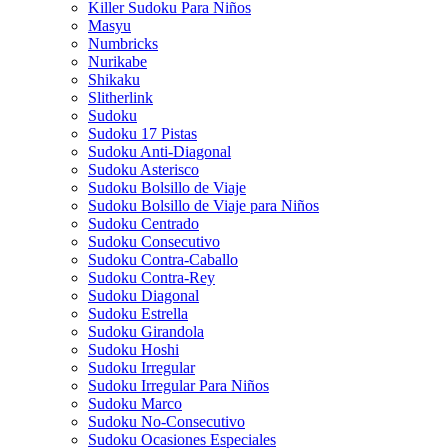
Killer Sudoku Para Niños
Masyu
Numbricks
Nurikabe
Shikaku
Slitherlink
Sudoku
Sudoku 17 Pistas
Sudoku Anti-Diagonal
Sudoku Asterisco
Sudoku Bolsillo de Viaje
Sudoku Bolsillo de Viaje para Niños
Sudoku Centrado
Sudoku Consecutivo
Sudoku Contra-Caballo
Sudoku Contra-Rey
Sudoku Diagonal
Sudoku Estrella
Sudoku Girandola
Sudoku Hoshi
Sudoku Irregular
Sudoku Irregular Para Niños
Sudoku Marco
Sudoku No-Consecutivo
Sudoku Ocasiones Especiales