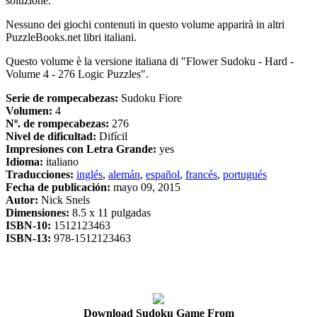
soluzione.
Nessuno dei giochi contenuti in questo volume apparirà in altri
PuzzleBooks.net libri italiani.
Questo volume è la versione italiana di "Flower Sudoku - Hard -
Volume 4 - 276 Logic Puzzles".
Serie de rompecabezas:
Sudoku Fiore
Volumen:
4
Nº. de rompecabezas:
276
Nivel de dificultad:
Difícil
Impresiones con Letra Grande:
yes
Idioma:
italiano
Traducciones:
inglés
,
alemán
,
español
,
francés
,
portugués
Fecha de publicación:
mayo 09, 2015
Autor:
Nick Snels
Dimensiones:
8.5 x 11 pulgadas
ISBN-10:
1512123463
ISBN-13:
978-1512123463
Download Sudoku Game From