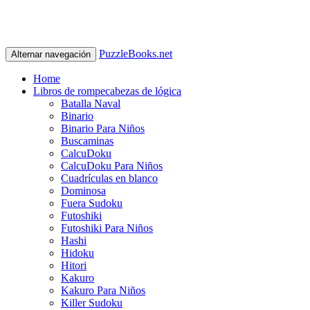
PuzzleBooks.net
Alternar navegación
Home
Libros de rompecabezas de lógica
Batalla Naval
Binario
Binario Para Niños
Buscaminas
CalcuDoku
CalcuDoku Para Niños
Cuadrículas en blanco
Dominosa
Fuera Sudoku
Futoshiki
Futoshiki Para Niños
Hashi
Hidoku
Hitori
Kakuro
Kakuro Para Niños
Killer Sudoku