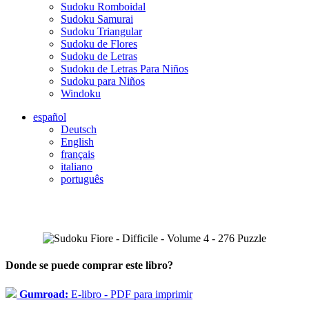
Sudoku Romboidal
Sudoku Samurai
Sudoku Triangular
Sudoku de Flores
Sudoku de Letras
Sudoku de Letras Para Niños
Sudoku para Niños
Windoku
español
Deutsch
English
français
italiano
português
Donde se puede comprar este libro?
Gumroad:
E-libro - PDF para imprimir