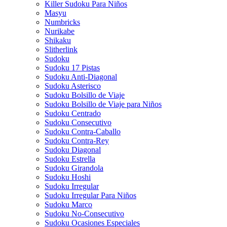
Killer Sudoku Para Niños
Masyu
Numbricks
Nurikabe
Shikaku
Slitherlink
Sudoku
Sudoku 17 Pistas
Sudoku Anti-Diagonal
Sudoku Asterisco
Sudoku Bolsillo de Viaje
Sudoku Bolsillo de Viaje para Niños
Sudoku Centrado
Sudoku Consecutivo
Sudoku Contra-Caballo
Sudoku Contra-Rey
Sudoku Diagonal
Sudoku Estrella
Sudoku Girandola
Sudoku Hoshi
Sudoku Irregular
Sudoku Irregular Para Niños
Sudoku Marco
Sudoku No-Consecutivo
Sudoku Ocasiones Especiales