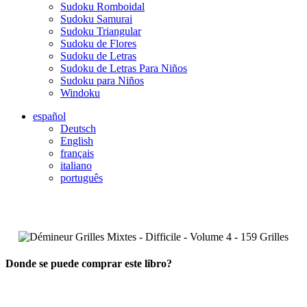
Sudoku Romboidal
Sudoku Samurai
Sudoku Triangular
Sudoku de Flores
Sudoku de Letras
Sudoku de Letras Para Niños
Sudoku para Niños
Windoku
español
Deutsch
English
français
italiano
português
Donde se puede comprar este libro?