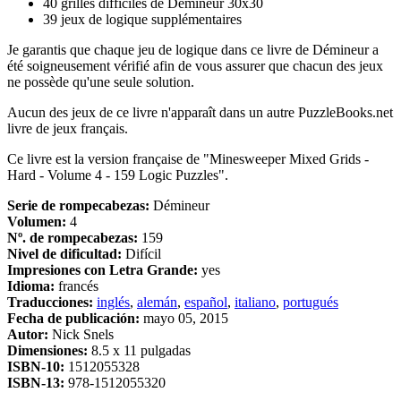
40 grilles difficiles de Démineur 30x30
39 jeux de logique supplémentaires
Je garantis que chaque jeu de logique dans ce livre de Démineur a
été soigneusement vérifié afin de vous assurer que chacun des jeux
ne possède qu'une seule solution.
Aucun des jeux de ce livre n'apparaît dans un autre PuzzleBooks.net
livre de jeux français.
Ce livre est la version française de "Minesweeper Mixed Grids -
Hard - Volume 4 - 159 Logic Puzzles".
Serie de rompecabezas:
Démineur
Volumen:
4
Nº. de rompecabezas:
159
Nivel de dificultad:
Difícil
Impresiones con Letra Grande:
yes
Idioma:
francés
Traducciones:
inglés
,
alemán
,
español
,
italiano
,
portugués
Fecha de publicación:
mayo 05, 2015
Autor:
Nick Snels
Dimensiones:
8.5 x 11 pulgadas
ISBN-10:
1512055328
ISBN-13:
978-1512055320