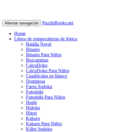
PuzzleBooks.net
Alternar navegación
Home
Libros de rompecabezas de lógica
Batalla Naval
Binario
Binario Para Niños
Buscaminas
CalcuDoku
CalcuDoku Para Niños
Cuadrículas en blanco
Dominosa
Fuera Sudoku
Futoshiki
Futoshiki Para Niños
Hashi
Hidoku
Hitori
Kakuro
Kakuro Para Niños
Killer Sudoku