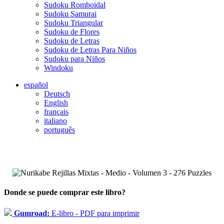
Sudoku Romboidal
Sudoku Samurai
Sudoku Triangular
Sudoku de Flores
Sudoku de Letras
Sudoku de Letras Para Niños
Sudoku para Niños
Windoku
español
Deutsch
English
français
italiano
português
Donde se puede comprar este libro?
Gumroad:
E-libro - PDF para imprimir