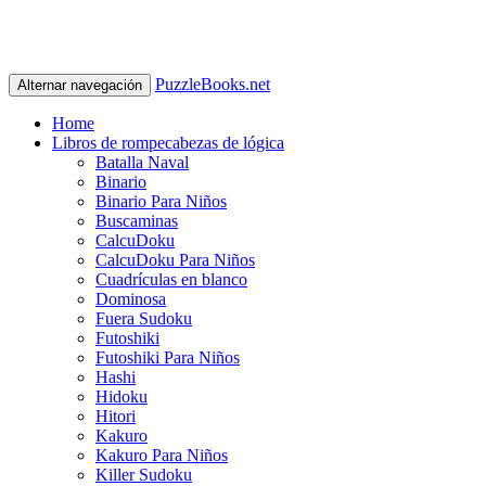
PuzzleBooks.net
Alternar navegación
Home
Libros de rompecabezas de lógica
Batalla Naval
Binario
Binario Para Niños
Buscaminas
CalcuDoku
CalcuDoku Para Niños
Cuadrículas en blanco
Dominosa
Fuera Sudoku
Futoshiki
Futoshiki Para Niños
Hashi
Hidoku
Hitori
Kakuro
Kakuro Para Niños
Killer Sudoku