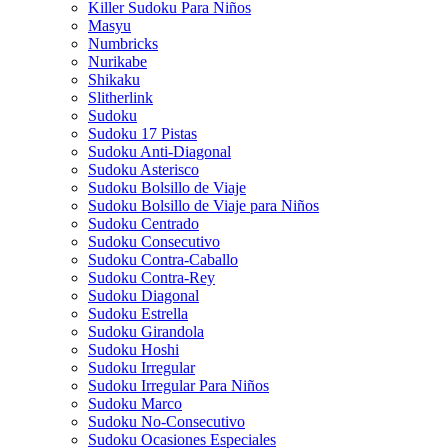
Killer Sudoku Para Niños
Masyu
Numbricks
Nurikabe
Shikaku
Slitherlink
Sudoku
Sudoku 17 Pistas
Sudoku Anti-Diagonal
Sudoku Asterisco
Sudoku Bolsillo de Viaje
Sudoku Bolsillo de Viaje para Niños
Sudoku Centrado
Sudoku Consecutivo
Sudoku Contra-Caballo
Sudoku Contra-Rey
Sudoku Diagonal
Sudoku Estrella
Sudoku Girandola
Sudoku Hoshi
Sudoku Irregular
Sudoku Irregular Para Niños
Sudoku Marco
Sudoku No-Consecutivo
Sudoku Ocasiones Especiales