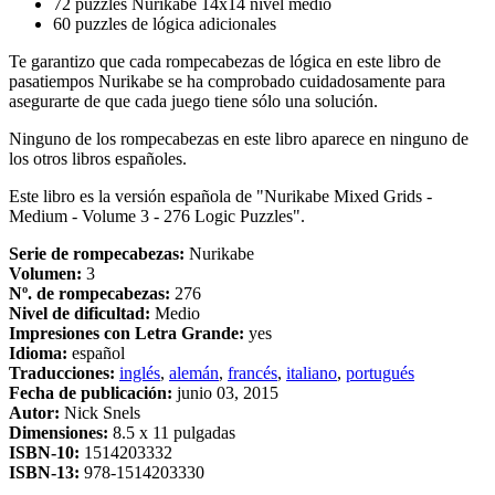
72 puzzles Nurikabe 14x14 nivel medio
60 puzzles de lógica adicionales
Te garantizo que cada rompecabezas de lógica en este libro de
pasatiempos Nurikabe se ha comprobado cuidadosamente para
asegurarte de que cada juego tiene sólo una solución.
Ninguno de los rompecabezas en este libro aparece en ninguno de
los otros libros españoles.
Este libro es la versión española de "Nurikabe Mixed Grids -
Medium - Volume 3 - 276 Logic Puzzles".
Serie de rompecabezas:
Nurikabe
Volumen:
3
Nº. de rompecabezas:
276
Nivel de dificultad:
Medio
Impresiones con Letra Grande:
yes
Idioma:
español
Traducciones:
inglés
,
alemán
,
francés
,
italiano
,
portugués
Fecha de publicación:
junio 03, 2015
Autor:
Nick Snels
Dimensiones:
8.5 x 11 pulgadas
ISBN-10:
1514203332
ISBN-13:
978-1514203330