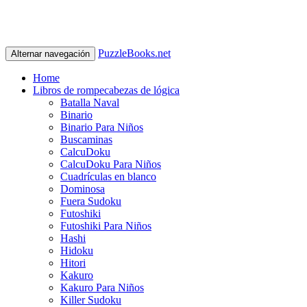
PuzzleBooks.net
Alternar navegación
Home
Libros de rompecabezas de lógica
Batalla Naval
Binario
Binario Para Niños
Buscaminas
CalcuDoku
CalcuDoku Para Niños
Cuadrículas en blanco
Dominosa
Fuera Sudoku
Futoshiki
Futoshiki Para Niños
Hashi
Hidoku
Hitori
Kakuro
Kakuro Para Niños
Killer Sudoku