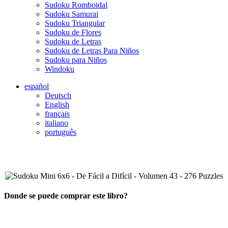
Sudoku Romboidal
Sudoku Samurai
Sudoku Triangular
Sudoku de Flores
Sudoku de Letras
Sudoku de Letras Para Niños
Sudoku para Niños
Windoku
español
Deutsch
English
français
italiano
português
Donde se puede comprar este libro?