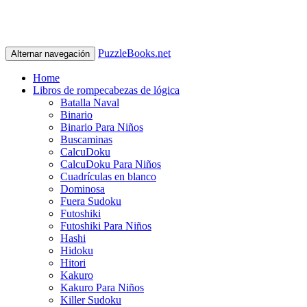
PuzzleBooks.net
Alternar navegación
Home
Libros de rompecabezas de lógica
Batalla Naval
Binario
Binario Para Niños
Buscaminas
CalcuDoku
CalcuDoku Para Niños
Cuadrículas en blanco
Dominosa
Fuera Sudoku
Futoshiki
Futoshiki Para Niños
Hashi
Hidoku
Hitori
Kakuro
Kakuro Para Niños
Killer Sudoku