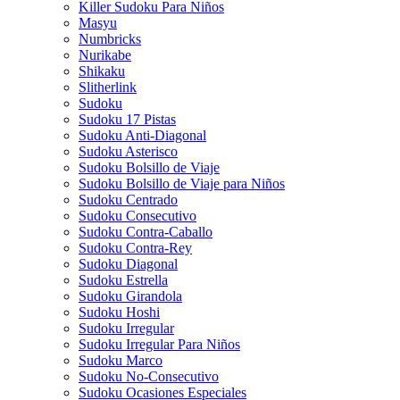
Killer Sudoku Para Niños
Masyu
Numbricks
Nurikabe
Shikaku
Slitherlink
Sudoku
Sudoku 17 Pistas
Sudoku Anti-Diagonal
Sudoku Asterisco
Sudoku Bolsillo de Viaje
Sudoku Bolsillo de Viaje para Niños
Sudoku Centrado
Sudoku Consecutivo
Sudoku Contra-Caballo
Sudoku Contra-Rey
Sudoku Diagonal
Sudoku Estrella
Sudoku Girandola
Sudoku Hoshi
Sudoku Irregular
Sudoku Irregular Para Niños
Sudoku Marco
Sudoku No-Consecutivo
Sudoku Ocasiones Especiales