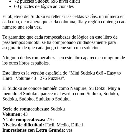
72 puzzles Sudoku 6x6 nivel difícil
60 puzzles de lógica adicionales
El objetivo del Sudoku es rellenar las celdas vacías, un número en
cada una, de manera que cada columna, fila y región contenga cada
número una sola vez.
Te garantizo que cada rompecabezas de lógica en este libro de
pasatiempos Sudoku se ha comprobado cuidadosamente para
asegurarte de que cada juego tiene sólo una solución.
Ninguno de los rompecabezas en este libro aparece en ninguno de
los otros libros españoles.
Este libro es la versión española de "Mini Sudoku 6x6 - Easy to
Hard - Volume 43 - 276 Puzzles".
El Sudoku se conoce también como Nanpure, Su Doku. Muy a
menudo el Sudoku aparece mal escrito como Suduko, Soduko,
Sodoku, Sudoko, Suduku o Soduku.
Serie de rompecabezas:
Sudoku
Volumen:
43
Nº. de rompecabezas:
276
Niveles de dificultad:
Fácil, Medio, Difícil
Impresiones con Letra Grande:
yes