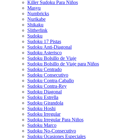
Killer Sudoku Para Niños
Masyu
Numbricks
Nurikabe
Shikaku
Slitherlink
Sudoku
Sudoku 17 Pistas
Sudoku Anti-Diagonal
Sudoku Asterisco
Sudoku Bolsillo de Viaje
Sudoku Bolsillo de Viaje para Niños
Sudoku Centrado
Sudoku Consecutivo
Sudoku Contra-Caballo
Sudoku Contra-Rey
Sudoku Diagonal
Sudoku Estrella
Sudoku Girandola
Sudoku Hoshi
Sudoku Irregular
Sudoku Irregular Para Niños
Sudoku Marco
Sudoku No-Consecutivo
Sudoku Ocasiones Especiales