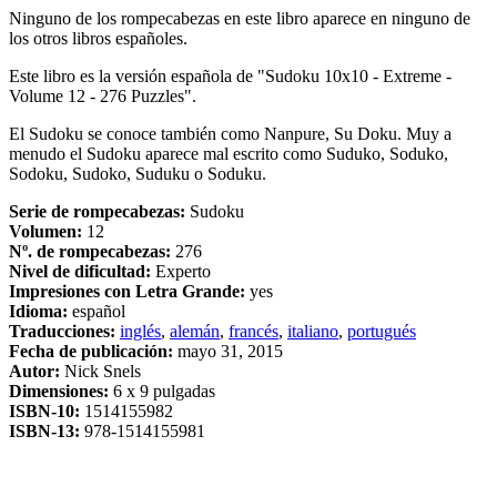
Ninguno de los rompecabezas en este libro aparece en ninguno de
los otros libros españoles.
Este libro es la versión española de "Sudoku 10x10 - Extreme -
Volume 12 - 276 Puzzles".
El Sudoku se conoce también como Nanpure, Su Doku. Muy a
menudo el Sudoku aparece mal escrito como Suduko, Soduko,
Sodoku, Sudoko, Suduku o Soduku.
Serie de rompecabezas:
Sudoku
Volumen:
12
Nº. de rompecabezas:
276
Nivel de dificultad:
Experto
Impresiones con Letra Grande:
yes
Idioma:
español
Traducciones:
inglés
,
alemán
,
francés
,
italiano
,
portugués
Fecha de publicación:
mayo 31, 2015
Autor:
Nick Snels
Dimensiones:
6 x 9 pulgadas
ISBN-10:
1514155982
ISBN-13:
978-1514155981