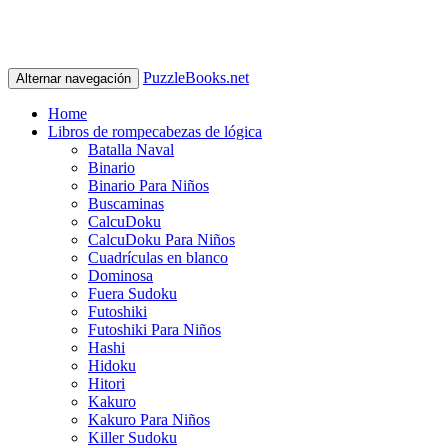
PuzzleBooks.net
Alternar navegación
Home
Libros de rompecabezas de lógica
Batalla Naval
Binario
Binario Para Niños
Buscaminas
CalcuDoku
CalcuDoku Para Niños
Cuadrículas en blanco
Dominosa
Fuera Sudoku
Futoshiki
Futoshiki Para Niños
Hashi
Hidoku
Hitori
Kakuro
Kakuro Para Niños
Killer Sudoku