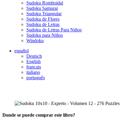
Sudoku Romboidal
Sudoku Samurai
Sudoku Triangular
Sudoku de Flores
Sudoku de Letras
Sudoku de Letras Para Niños
Sudoku para Niños
Windoku
español
Deutsch
English
français
italiano
português
Donde se puede comprar este libro?