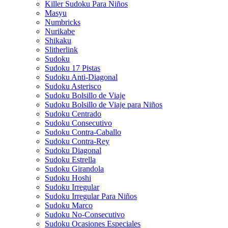
Killer Sudoku Para Niños
Masyu
Numbricks
Nurikabe
Shikaku
Slitherlink
Sudoku
Sudoku 17 Pistas
Sudoku Anti-Diagonal
Sudoku Asterisco
Sudoku Bolsillo de Viaje
Sudoku Bolsillo de Viaje para Niños
Sudoku Centrado
Sudoku Consecutivo
Sudoku Contra-Caballo
Sudoku Contra-Rey
Sudoku Diagonal
Sudoku Estrella
Sudoku Girandola
Sudoku Hoshi
Sudoku Irregular
Sudoku Irregular Para Niños
Sudoku Marco
Sudoku No-Consecutivo
Sudoku Ocasiones Especiales