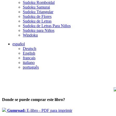
Sudoku Romboidal
Sudoku Samurai
Sudoku Triangular
Sudoku de Flores
Sudoku de Letras
Sudoku de Letras Para Niños
Sudoku para Niños
Windoku
español
Deutsch
English
français
italiano
português
Donde se puede comprar este libro?
Gumroad:
E-libro - PDF para imprimir