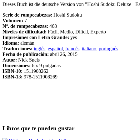
Dieses Buch ist die deutsche Version von "Hoshi Sudoku Deluxe - Ea
Serie de rompecabezas:
Hoshi Sudoku
Volumen:
7
Nº. de rompecabezas:
468
Niveles de dificultad:
Fácil, Medio, Difícil, Experto
Impresiones con Letra Grande:
yes
Idioma:
alemán
Traducciones:
inglés
,
español
,
francés
,
italiano
,
portugués
Fecha de publicación:
abril 26, 2015
Autor:
Nick Snels
Dimensiones:
6 x 9 pulgadas
ISBN-10:
1511908262
ISBN-13:
978-1511908269
Libros que te pueden gustar