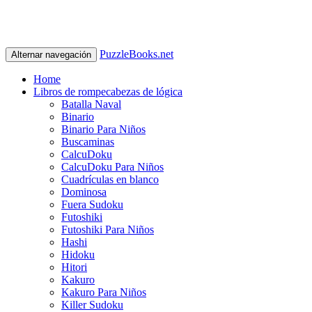
PuzzleBooks.net
Alternar navegación
Home
Libros de rompecabezas de lógica
Batalla Naval
Binario
Binario Para Niños
Buscaminas
CalcuDoku
CalcuDoku Para Niños
Cuadrículas en blanco
Dominosa
Fuera Sudoku
Futoshiki
Futoshiki Para Niños
Hashi
Hidoku
Hitori
Kakuro
Kakuro Para Niños
Killer Sudoku