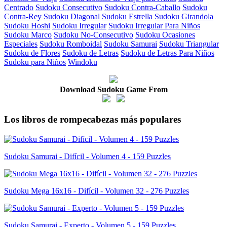
Centrado
Sudoku Consecutivo
Sudoku Contra-Caballo
Sudoku
Contra-Rey
Sudoku Diagonal
Sudoku Estrella
Sudoku Girandola
Sudoku Hoshi
Sudoku Irregular
Sudoku Irregular Para Niños
Sudoku Marco
Sudoku No-Consecutivo
Sudoku Ocasiones
Especiales
Sudoku Romboidal
Sudoku Samurai
Sudoku Triangular
Sudoku de Flores
Sudoku de Letras
Sudoku de Letras Para Niños
Sudoku para Niños
Windoku
Download Sudoku Game From
Los libros de rompecabezas más populares
Sudoku Samurai - Difícil - Volumen 4 - 159 Puzzles
Sudoku Mega 16x16 - Difícil - Volumen 32 - 276 Puzzles
Sudoku Samurai - Experto - Volumen 5 - 159 Puzzles