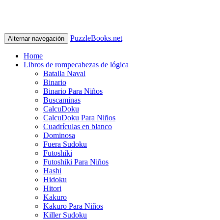
PuzzleBooks.net
Alternar navegación
Home
Libros de rompecabezas de lógica
Batalla Naval
Binario
Binario Para Niños
Buscaminas
CalcuDoku
CalcuDoku Para Niños
Cuadrículas en blanco
Dominosa
Fuera Sudoku
Futoshiki
Futoshiki Para Niños
Hashi
Hidoku
Hitori
Kakuro
Kakuro Para Niños
Killer Sudoku