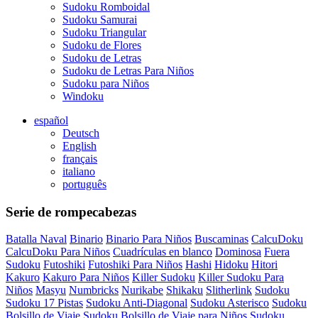
Sudoku Romboidal
Sudoku Samurai
Sudoku Triangular
Sudoku de Flores
Sudoku de Letras
Sudoku de Letras Para Niños
Sudoku para Niños
Windoku
español
Deutsch
English
français
italiano
português
Serie de rompecabezas
Batalla Naval
Binario
Binario Para Niños
Buscaminas
CalcuDoku
CalcuDoku Para Niños
Cuadrículas en blanco
Dominosa
Fuera
Sudoku
Futoshiki
Futoshiki Para Niños
Hashi
Hidoku
Hitori
Kakuro
Kakuro Para Niños
Killer Sudoku
Killer Sudoku Para
Niños
Masyu
Numbricks
Nurikabe
Shikaku
Slitherlink
Sudoku
Sudoku 17 Pistas
Sudoku Anti-Diagonal
Sudoku Asterisco
Sudoku
Bolsillo de Viaje
Sudoku Bolsillo de Viaje para Niños
Sudoku