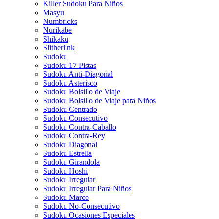
Killer Sudoku Para Niños
Masyu
Numbricks
Nurikabe
Shikaku
Slitherlink
Sudoku
Sudoku 17 Pistas
Sudoku Anti-Diagonal
Sudoku Asterisco
Sudoku Bolsillo de Viaje
Sudoku Bolsillo de Viaje para Niños
Sudoku Centrado
Sudoku Consecutivo
Sudoku Contra-Caballo
Sudoku Contra-Rey
Sudoku Diagonal
Sudoku Estrella
Sudoku Girandola
Sudoku Hoshi
Sudoku Irregular
Sudoku Irregular Para Niños
Sudoku Marco
Sudoku No-Consecutivo
Sudoku Ocasiones Especiales